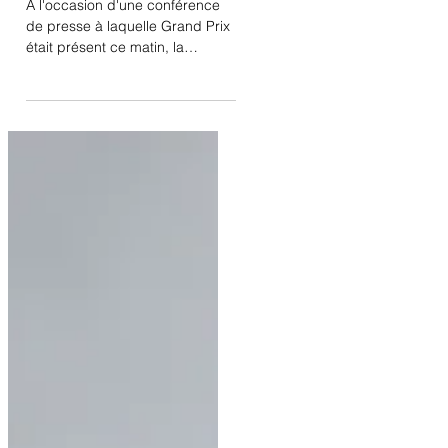
belge
A l'occasion d'une conférence
de presse à laquelle Grand Prix
était présent ce matin, la
Fédération belge dévoilait la
composition de l'équipe des
Championnats du Monde d'Aix
la Chapelle : Justin Verboomen
& Zonik Plus Larissa Pauluis &
Flambeau Jeroen Devroe &
Lestor Wim Verwimp & Jedai de
Massa La clôture des
engagements auprès de la FEI
est fixée à ce soir minuit.