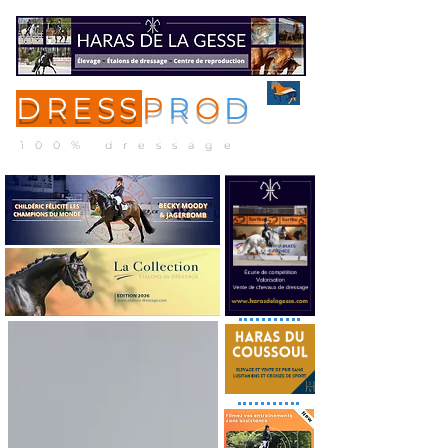
DRESS
P
R
O
D
ME
NU
100% dressage