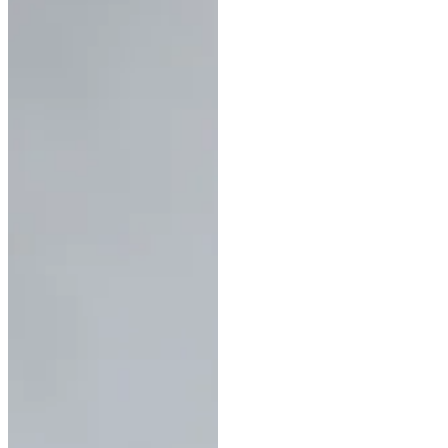
Deux couples de réserve ont
également été désignés pour
chacune d’entre elles. 5 ans
Benedek Pachl & Velvet
Begijnhoeve Isabel Giart &
Virtuoso van het Bloemenhof
Réservistes : Kevin Laevens &
Valente Van Ter Royen Matthias
Dieltjens & Victoire de Perle 6
ans Evelyn Eger & Secret’s
Weapon Dominique Van der
Horst