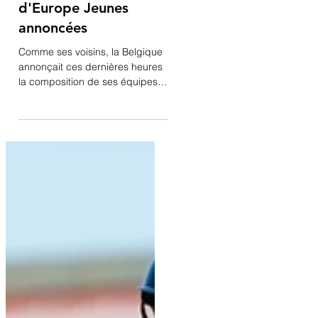
23 juin
Les équipes belges
des Championnats
d'Europe Jeunes
annoncées
Comme ses voisins, la Belgique
annonçait ces dernières heures
la composition de ses équipes
pour les différents
Championnats d'Europe Jeunes
: Juniors Charlotte Blevi & Junior
Hit Féline Verreet & Liviah Diar
Jeunes cavaliers Amber Hennes
& Allegro vh Trichelhof Emilie
Herweyers & Belle Vista Aude
Verheecke & Koen Victoria
Evrard & Jordy HBC U25 à venir
Children Emilija Rucinskaite &
Nice Guy STW Shirley Vanerom