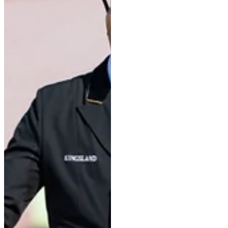
& Ogami van het beukenhof
Lune De Sloovere & Energy
Noélie Van