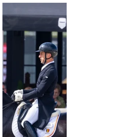
Une semaine après la Coupe
des Nations, le dressage restait
bien installé à Lier pour le
Championnat national ; une
proximité qui expliquait en
particulier l'absence de Justin
Verboomen et Larissa Pauluis
mais qui dégageait clairement la
route aux autres concurrents, à
commence par Wim Verwimp et
son impressionnant Jedaï de
Massa. En 1994, Wim Verwimp
remportait le titre de Champion
de Belgique avec Clyde. Plus de
trente ans plus tard, le belge se
retrouve au sommet. Lorsqu'i