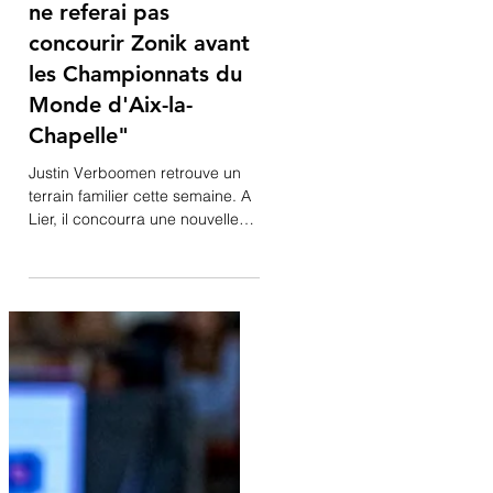
22 mai
Justin Verboomen "je
ne referai pas
concourir Zonik avant
les Championnats du
Monde d'Aix-la-
Chapelle"
Justin Verboomen retrouve un
terrain familier cette semaine. A
Lier, il concourra une nouvelle
fois avec son étalon Zonik Plus
dans la Coupe des Nations FEI
de dressage™, une compétition
chargée de souvenirs pour le