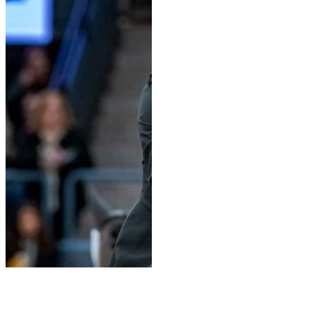
couple belge. Réussiront-ils à
écrire une nouvelle page
d'histoire ? « Il y a deux ans, tout
a vraiment commencé ici, en
Medium Tour », raconte Justin
Verboomen avant le début de la
Coupe des Nations. « Puis il y a
eu la victoire avec l'équipe
belge en Coupe des N