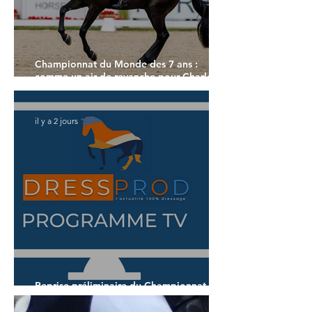
Championnat du Monde des 7 ans :
comme un air de revanche pour Charlotte
Dujardin
il y a 2 jours
Reprise préliminaire du Championnat du
Monde des 7 ans