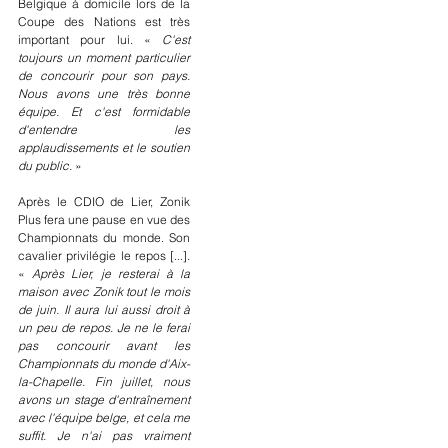
Belgique à domicile lors de la 
Coupe des Nations est très 
important pour lui. «
 C'est 
toujours un moment particulier 
de concourir pour son pays. 
Nous avons une très bonne 
équipe. Et c'est formidable 
d'entendre les 
applaudissements et le soutien 
du public.
 »
Après le CDIO de Lier, Zonik 
Plus fera une pause en vue des 
Championnats du monde. Son 
cavalier privilégie le repos [...]. 
« 
Après Lier, je resterai à la 
maison avec Zonik tout le mois 
de juin. Il aura lui aussi droit à 
un peu de repos. Je ne le ferai 
pas concourir avant les 
Championnats du monde d'Aix-
la-Chapelle. Fin juillet, nous 
avons un stage d'entraînement 
avec l'équipe belge, et cela me 
suffit. Je n'ai pas vraiment 