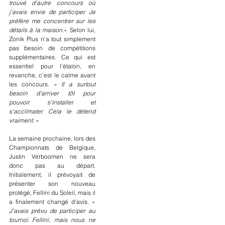
trouvé d'autre concours où 
j'avais envie de participer. Je 
préfère me concentrer sur les 
détails à la maison
.» Selon lui, 
Zonik Plus n'a tout simplement 
pas besoin de compétitions 
supplémentaires. Ce qui est 
essentiel pour l'étalon, en 
revanche, c'est le calme avant 
les concours. « 
Il a surtout 
besoin d'arriver tôt pour 
pouvoir s'installer et 
s'acclimater. Cela le détend 
vraiment. 
»
La semaine prochaine, lors des 
Championnats de Belgique, 
Justin Verboomen ne sera 
donc pas au départ. 
Initialement, il prévoyait de 
présenter son nouveau 
protégé, Fellini du Soleil, mais il 
a finalement changé d'avis. « 
J’avais prévu de participer au 
tournoi Fellini, mais nous ne 