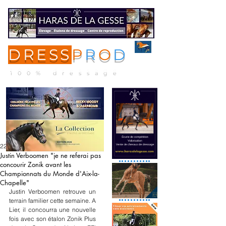
DRESS
P
R
O
D
ME
NU
100% dressage
22 mai
Justin Verboomen "je ne referai pas
concourir Zonik avant les
Championnats du Monde d'Aix-la-
Chapelle"
Justin Verboomen retrouve un 
terrain familier cette semaine. A 
Lier, il concourra une nouvelle 
fois avec son étalon Zonik Plus 