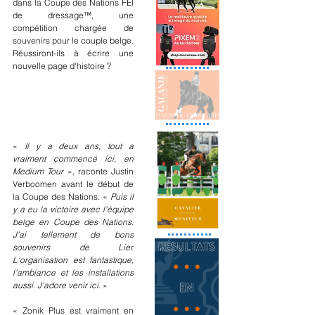
dans la Coupe des Nations FEI 
de dressage™, une 
compétition chargée de 
souvenirs pour le couple belge. 
Réussiront-ils à écrire une 
nouvelle page d'histoire ?
« 
Il y a deux ans, tout a 
vraiment commencé ici, en 
Medium Tour
 », raconte Justin 
Verboomen avant le début de 
la Coupe des Nations. «
 Puis il 
y a eu la victoire avec l'équipe 
belge en Coupe des Nations. 
J'ai tellement de bons 
souvenirs de Lier. 
L'organisation est fantastique, 
l'ambiance et les installations 
aussi. J'adore venir ici
. »
« Zonik Plus est vraiment en 