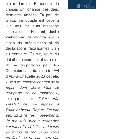
pleine forme». Beaucoup de 
choses ont changé ces deux 
dernières années. En peu de 
temps, ce couple est devenu 
l'un des meilleurs dressage 
international. Pourtant, Justin 
Verboomen ne montre aucun 
signe de précipitation ni de 
déclarations fracassantes. Bien 
au contraire. Calme, souci du 
détail et ressenti sont au cœur 
de sa préparation pour les 
Championnats du monde FEI 
d'Aix-la-Chapelle 2026 cet été. 
« 
Je suis vraiment content de la 
façon dont Zonik Plus se 
comporte en ce moment
 », 
explique-t-il. « 
J'étais très 
satisfait de ma reprise à 
Fontainebleau. Depuis, j'ai très 
peu travaillé les mouvements. 
Je me suis surtout concentré 
sur les petits détails : la détente 
au galop, la connexion. Mais 
au final, ce ne sont pas des 