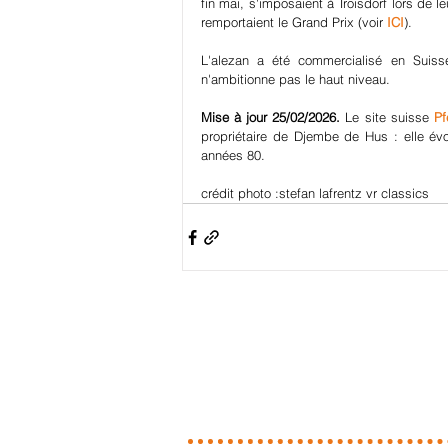
fin mai, s'imposaient à Troisdorf lors de 
remportaient le Grand Prix (voir 
ICI
).
L'alezan a été commercialisé en Suiss
n'ambitionne pas le haut niveau.
Mise à jour 25/02/2026. 
Le site suisse 
Pf
propriétaire de Djembe de Hus : elle évol
années 80.
crédit photo :stefan lafrentz vr classics