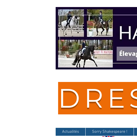
DRE
Actualités
Sorry Shakespeare !