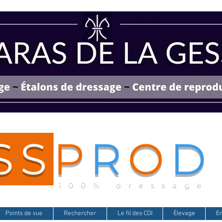
SS
P
R
O
D
100% dressage
Points de vue
Rechercher
Le fil des CDI
Élevage
E