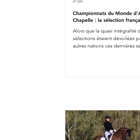
27 juil.
Championnats du Monde d'A
Chapelle : la sélection frança
Alors que la quasi intégralité 
sélections étaient dévoilées pa
autres nations ces dernières 
les engagements définitifs s'
soir à minuit auprès de la FEI, 
annonçait aujourd'hui la comp
de l'équipe de France des
Championnats du Monde d'Ai
Chapelle : Alexandre Ayache 
Olivia Pauline Basquin & Serto
Rima Bertrand Liegard & Ginge
Roussel & Bel Amour Jean Mo
commentait : " Nous sommes 
présenter une é