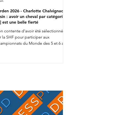
uil.
rden 2026 - Charlotte Chalvignac
sin : avoir un cheval par catégorie
..] est une belle fierté
n contente d'avoir été sélectionnée
r la SHF pour participer aux
ampionnats du Monde des 5 et 6 ans
ec Fashion Breaker Majishan et Furstin
to LH, Charlotte Chalvignac Vesin fait
up triple … puisqu'elle a aussi gagné
n ticket pour l’événement chez les 7
s en étant sélectionnée par la FFE
ec son Secret Life Majishan. C'est le
mion bien rempli que Charlotte
alvignac et Jean Vesin prendront
ns quelques jours la route de
Allemagne avec 1 cheval par catégo