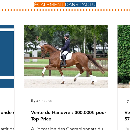
ÉGALEMENT
DANS L'ACTU
il y a 4 heures
il 
Monde des
Vente du Hanovre : 300.000€ pour le
Ve
Top Price
57
artir de
A l'occasion des Championnats du
Ju