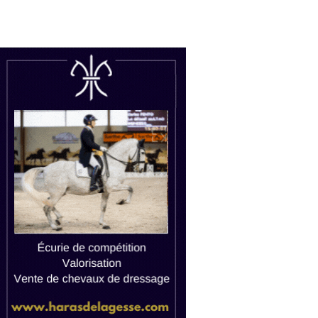
uctions
Watch live