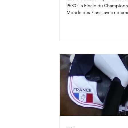
9h30 : la Finale du Championn
Monde des 7 ans, avec notam
: Mathilde Jugleret & Finest P
Paluds 10h20 : Dinja van Liere
Viper 11h55 : Tessa Kole & Od
12h05 : Charlotte Dujardin & S
Agent Liste de départ complèt
ICI