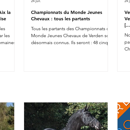
24 juil.
24 j
ix la
Championnats du Monde Jeunes
Ve
ise
Chevaux : tous les partants
Ve
[.
des
Tous les partants des Championnats du
No
r les
Monde Jeunes Chevaux de Verden sont
pa
semaines,
désormais connus. Ils seront : 48 cinq
Ch
achèvant ce
ans, 45 six ans et 43 sept ans : 5 ans 6 ans
av
la FFE
7 ans
To
osition
co
so
x la
an
& Ruling
av
rius de
ca
r Alizée
Ch
rel
da
fiers de
l'