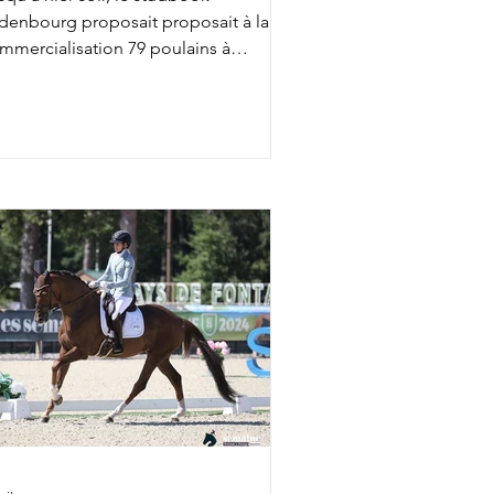
denbourg proposait proposait à la
mmercialisation 79 poulains à
occasion de sa 40 ème vente Elite. Le
p Price, adjugé 57.000€ revenait à
spasian, un fils de Vespasiano et
llennium issu de la même grand mère
e Dante's Peak, monté par Mickael
imke. Parmi les autres transactions, on
ut relever For Velantis : ce fils de For
mance I et Vitalis, né chez Norbert
tmann, était adjugé 45.000€ : il vient
tamment de la lignée mate