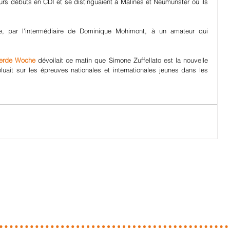
leurs débuts en CDI et se distinguaient à Malines et Neumunster où ils 
e, par l'intermédiaire de Dominique Mohimont, à un amateur qui 
erde Woche
 dévoilait ce matin que Simone Zuffellato est la nouvelle 
uait sur les épreuves nationales et internationales jeunes dans les 