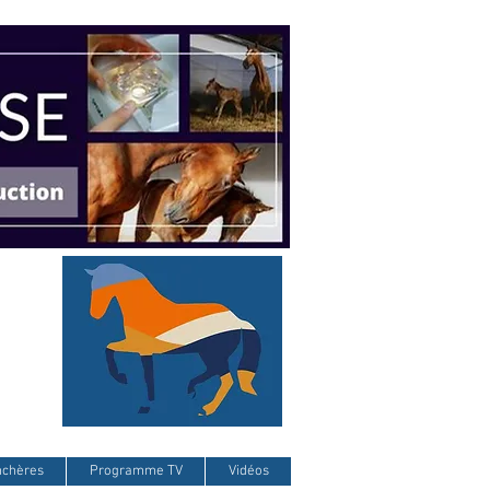
nchères
Programme TV
Vidéos