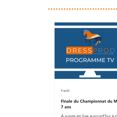
9 août
Finale du Championnat du 
7 ans
A suivre en live aujourd'hui à p