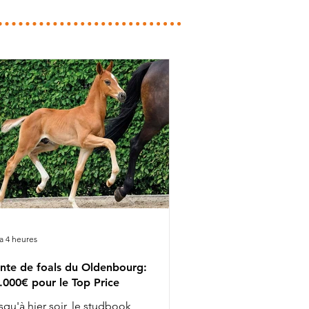
y a 4 heures
nte de foals du Oldenbourg:
.000€ pour le Top Price
squ'à hier soir, le studbook