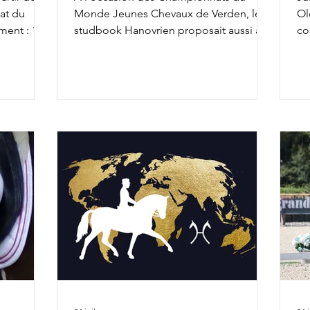
at du
Monde Jeunes Chevaux de Verden, le
Ol
ment : 10h
studbook Hanovrien proposait aussi à la
co
earl des
vente, jusqu'à hier soir, 18 foals et
l'
 & Red
chevaux de 3 et 4 ans, présentés
To
i Murona
préalablement sur la piste de
Ve
ecret
l'évènement. Le Top Price revenait à
Mi
e ICI Live
Vancouver Lady, une fille de Vitalis et Sir
qu
Donnerhall I de 4 ans qui atteignait
Kl
300.000€. Parmi les autres transactions
pe
majeures, on peut relever Salvador
Ro
d'Amour : ce fils de Secret et For Dance
Hors
de 4 ans était échangé pour 175.000€.
no