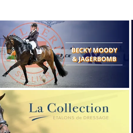
Search
Show reports
Breeding
A
Points of view