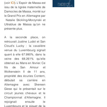
(voir 
ICI
). L'Espoir de Massa est 
issu de la lignée maternelle de 
Damocles de Massa, monté sur 
le Grand Prix en Allemagne par 
 Natalie Stickling-Morzynski et 
Ultrablue de Massa qu'on ne 
présente plus.
A la seconde place, on 
retrouvait Justine Ludot et San 
Cloud's Lucky : la cavalière 
venue du Luxembourg signait 
quant à elle 67.990%, dans la 
veine des 68.261% qu'elle 
obtenait au Mans en février. Ce 
fils de San Amour et 
Wolkenstein II de 11 ans, 
propriété des écuries Contern, 
débutait sa carrière en 
Allemagne avec Shereen 
Giese qui le présentait sur le 
circuit jeunes chevaux et le 
Championnat d'Allemagne. Il 
rejoignait ensuite le 
Luxembourg et le piquet de la 