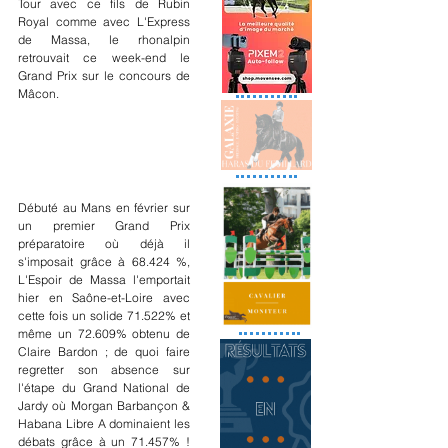
Tour avec ce fils de Rubin 
Royal comme avec L'Express 
de Massa, le rhonalpin 
retrouvait ce week-end le 
Grand Prix sur le concours de 
Mâcon.
Débuté au Mans en février sur 
un premier Grand Prix 
préparatoire où déjà il 
s'imposait grâce à 68.424 %, 
L'Espoir de Massa l'emportait 
hier en Saône-et-Loire avec 
cette fois un solide 71.522% et 
même un 72.609% obtenu de 
Claire Bardon ; de quoi faire 
regretter son absence sur 
l'étape du Grand National de 
Jardy où Morgan Barbançon & 
Habana Libre A dominaient les 
débats grâce à un 71.457% ! 