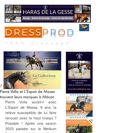
DRESS
P
R
O
D
ME
NU
100% dressage
7 avr. 2024
Pierre Volla et L'Espoir de Massa
trouvent leurs marques à Mâcon
Pierre Volla aurait-il avec 
L'Espoir de Massa, 9 ans, la 
relève susceptible de lui faire 
renouer avec le haut niveau ? 
Possible ! Après une saison 
2023 passée sur le Medium 