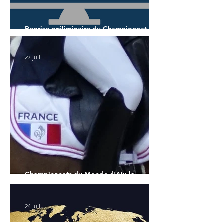
Reprise préliminaire du Championnat du
Monde des 7 ans
27 juil.
Championnats du Monde d'Aix la
Chapelle : la sélection française
24 juil.