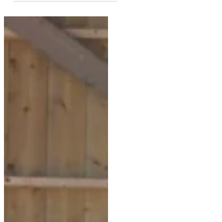
dressage !
C'est décidé, vous allez investir
dans votre première ou une
nouvelle selle de dressage : une
situation qui soulève de
nombreuses...