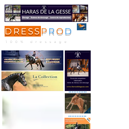
DRESS
P
R
O
D
ME
NU
100% dressage