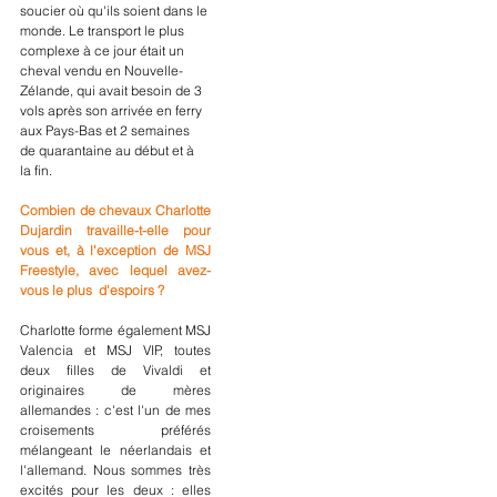
soucier où qu'ils soient dans le 
monde. Le transport le plus 
complexe à ce jour était un 
cheval vendu en Nouvelle-
Zélande, qui avait besoin de 3 
vols après son arrivée en ferry 
aux Pays-Bas et 2 semaines 
de quarantaine au début et à 
la fin.
Combien de chevaux Charlotte 
Dujardin travaille-t-elle pour 
vous et, à l'exception de MSJ 
Freestyle, avec lequel avez-
vous le plus  d'espoirs ?
Charlotte forme également MSJ 
Valencia et MSJ VIP, toutes 
deux filles de Vivaldi et 
originaires de mères 
allemandes : c'est l'un de mes 
croisements préférés 
mélangeant le néerlandais et 
l'allemand. Nous sommes très 
excités pour les deux : elles 