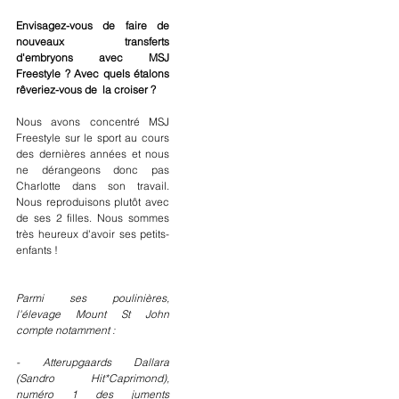
Envisagez-vous de faire de 
nouveaux transferts 
d'embryons avec MSJ 
Freestyle ? Avec quels étalons 
rêveriez-vous de  la croiser ?
Nous avons concentré MSJ 
Freestyle sur le sport au cours 
des dernières années et nous 
ne dérangeons donc pas 
Charlotte dans son travail. 
Nous reproduisons plutôt avec 
de ses 2 filles. Nous sommes 
très heureux d'avoir ses petits-
enfants !  
Parmi ses poulinières, 
l'élevage Mount St John 
compte notamment :
- Atterupgaards Dallara 
(Sandro Hit*Caprimond), 
numéro 1 des juments 