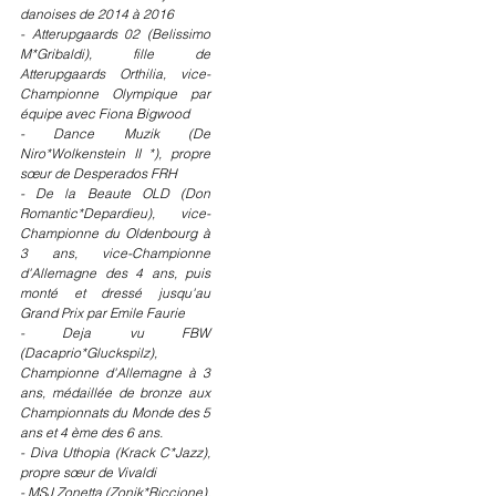
danoises de 2014 à 2016
- Atterupgaards 02 (Belissimo 
M*Gribaldi), fille de  
Atterupgaards Orthilia, vice-
Championne Olympique par 
équipe avec Fiona Bigwood
- Dance Muzik (De 
Niro*Wolkenstein II *), propre 
sœur de Desperados FRH
- De la Beaute OLD (Don 
Romantic*Depardieu), vice-
Championne du Oldenbourg à 
3 ans, vice-Championne 
d'Allemagne des 4 ans, puis 
monté et dressé jusqu'au 
Grand Prix par Emile Faurie
- Deja vu FBW 
(Dacaprio*Gluckspilz), 
Championne d'Allemagne à 3 
ans, médaillée de bronze aux 
Championnats du Monde des 5 
ans et 4 ème des 6 ans.
- Diva Uthopia (Krack C*Jazz), 
propre sœur de Vivaldi
- MSJ Zonetta (Zonik*Riccione), 