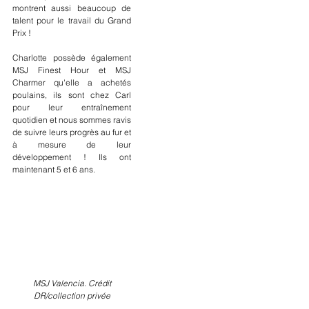
montrent aussi beaucoup de 
talent pour le travail du Grand 
Prix !
Charlotte possède également 
MSJ Finest Hour et MSJ 
Charmer qu'elle a achetés 
poulains, ils sont chez Carl 
pour leur entraînement 
quotidien et nous sommes ravis 
de suivre leurs progrès au fur et 
à mesure de leur 
développement ! Ils ont 
maintenant 5 et 6 ans.  
MSJ Valencia. Crédit 
DR/collection privée