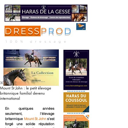
DRESS
P
R
O
D
ME
NU
100% dressage
30 avr. 2020
Mount St John : le petit élevage
britannique familial devenu
international
En quelques années 
seulement, l'élevage 
britannique 
Mount St John
 s'est 
forgé une solide réputation 