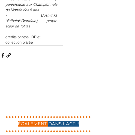
participante aux Championnats 
du Monde des 5 ans.
- Uusminka 
(Gribaldi*Glendale), propre 
sœur de Totilas
crédits photos : DR et 
collection privée
ÉGALEMENT
DANS L'ACTU