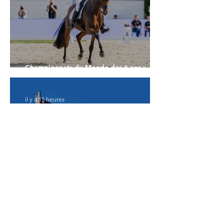
Championnats du Monde des 6 ans :
Faustino G prend les commandes
il y a 15 heures
Championnats du Monde d'Aix la
Chapelle : changement chez les