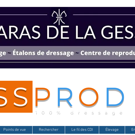
SS
P
R
O
D
100% dressage
Points de vue
Rechercher
Le fil des CDI
Élevage
E