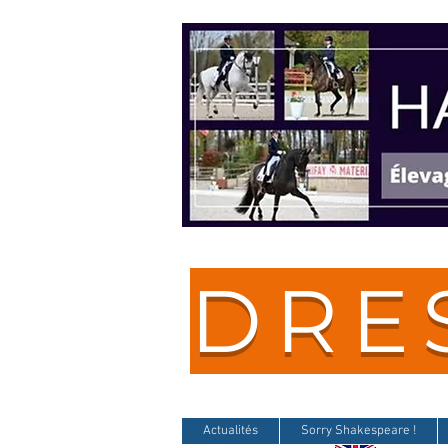
DRE
Actualités
Sorry Shakespeare !