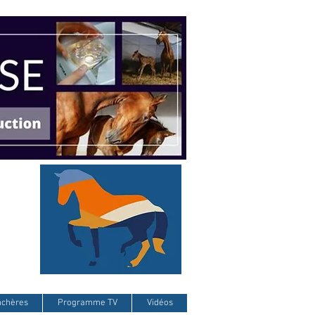
nchères
Programme TV
Vidéos