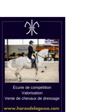
uctions
Watch live