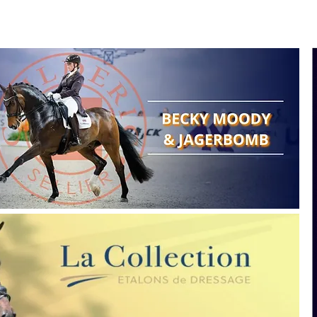
Search
Show reports
Breeding
A
Points of view