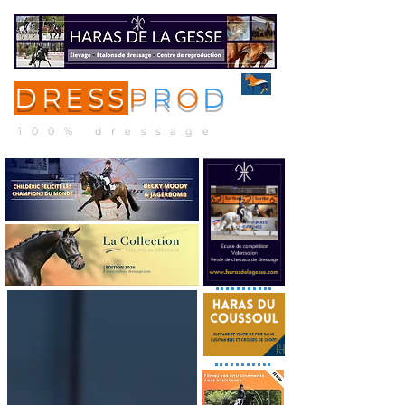
DRESS
P
R
O
D
ME
NU
100% dressage