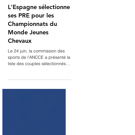
26 juin
L'Espagne sélectionne
ses PRE pour les
Championnats du
Monde Jeunes
Chevaux
Le 24 juin, la commission des
sports de l'ANCCE a présenté la
liste des couples sélectionnés
par Daniel Martin Dockx pour les
Championnats du Monde
Jeunes Chevaux qui se tiendront
du 4 au 9 août à Verden, en
Allemagne : 5 ans Becquer de
Susaeta & ridden by Guillermo