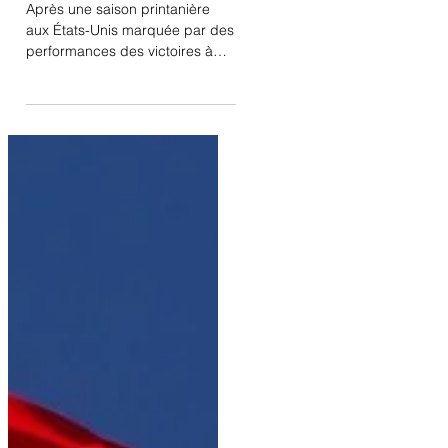
pour Verden
Après une saison printanière
aux États-Unis marquée par des
performances des victoires à
plus de 80% sur les CDI d'Ocala
et de TerraNova, et une
participation au CDI de Ségovie,
Santiago HGF, monté par
Antonio Crespín était sélectionné
pour les Championnat du
Monde Jeunes Chevaux de
Verden ; un rendez-vous auquel
ils ont finalement dû renoncer.
Ces derniers jours, Santiago
HGF a été victime d'un incident
nécessitant des soins
vétérinaires. Bien que son état
évoluait favorable