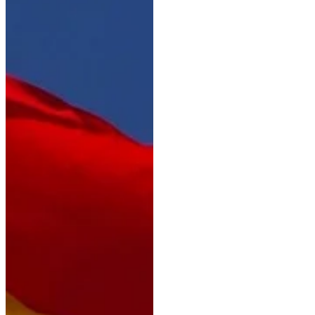
Garcia Ayala Quinto FG &
Manuel Perez Valle Santiago
HGF & Antonio Jose Crespin
Lopez Solano de YE & Silvia
Hernando Morant Reserve 1-
Garboso CA & Juan de Dios
Ramirez Garcia Reserve 2-
Truco de Tacon & Diego Gon