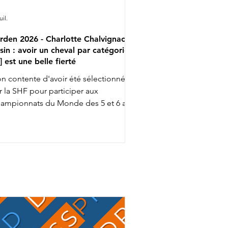
uil.
rden 2026 - Charlotte Chalvignac
sin : avoir un cheval par catégorie
..] est une belle fierté
n contente d'avoir été sélectionnée
r la SHF pour participer aux
ampionnats du Monde des 5 et 6 ans
ec Fashion Breaker Majishan et Furstin
to LH, Charlotte Chalvignac Vesin fait
up triple … puisqu'elle a aussi gagné
n ticket pour l’événement chez les 7
s en étant sélectionnée par la FFE
ec son Secret Life Majishan. C'est le
mion bien rempli que Charlotte
alvignac et Jean Vesin prendront
ns quelques jours la route de
Allemagne avec 1 cheval par catégo