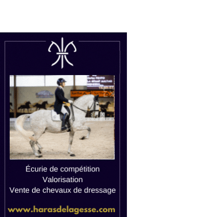
uctions
Watch live