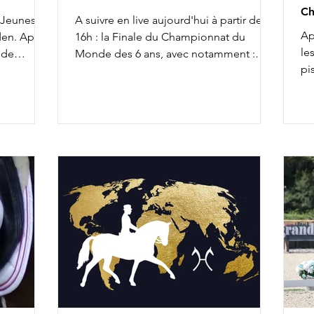
Ch
 Jeunes
A suivre en live aujourd'hui à partir de
Ap
den. Après
16h : la Finale du Championnat du
le
 de
Monde des 6 ans, avec notamment :
pi
née de
18h15 : Isabell Werth & V Power 18h25 :
pe
inale des 6
Linda Weiß & Viva Diamond 18h35 :
fu
lle du
Merita Hagren & Dizzy 18h45 : Betina
en
eprise
Jaeger & Faustino G Liste de départ
Gl
Faustino G
complète ICI Live ICI
Bi
passer
sé
luide et
Ch
irouettes
Ch
que bien
Du
l'