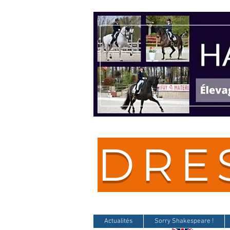
DRE
Actualités
Sorry Shakespeare !