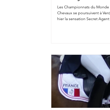
Les Championnats du Monde
Chevaux se poursuivent à Ver
hier la sensation Secret Agent
Charlotte Dujardin, cette jour
samedi était marquée par la F
ans qui tombait dans l'escarce
Dannebrog. Vainqueur de la r
Préliminaire, Betina Jaeger & 
auraient bien pu voir l'or leur 
sous le nez.... Très élastique, f
actif au trot, auteur de demi-p
au pas nettement meilleures 
d'autres concurrents, le