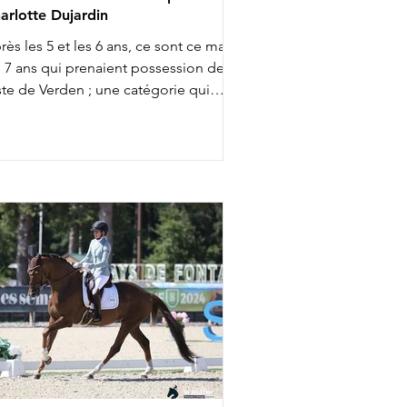
arlotte Dujardin
rès les 5 et les 6 ans, ce sont ce matin
s 7 ans qui prenaient possession de la
ste de Verden ; une catégorie qui
rmet souvent d'entrevoir quelques
tures vedettes de la discipline. Citons,
tre autres, l'incontournable
amourdale. 41 couples s'affrontaient.
en qu'elle ait fait partie des pré-
lectionnés britanniques pour les
ampionnats du Monde d'Aix la
apelle avec Braveheart, Charlotte
jardin ne retrouvera pas cette année
équipe anglaise chez les senio