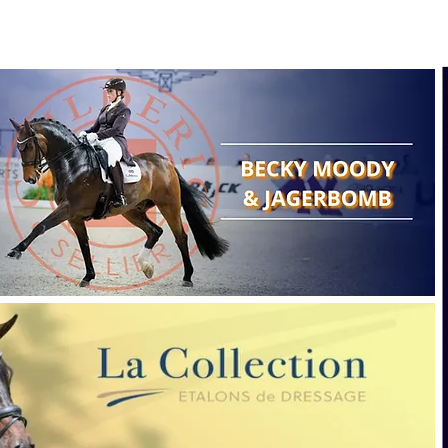
Search
Show reports
Breeding
A
Points of view