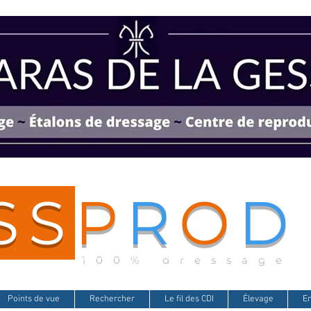
SS
P
R
O
D
100% dressage
Points de vue
Rechercher
Le fil des CDI
Élevage
E