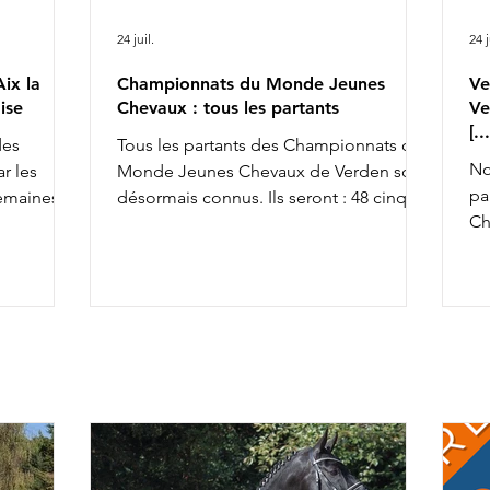
24 juil.
24 j
ix la
Championnats du Monde Jeunes
Ve
ise
Chevaux : tous les partants
Ve
[.
des
Tous les partants des Championnats du
No
r les
Monde Jeunes Chevaux de Verden sont
pa
semaines,
désormais connus. Ils seront : 48 cinq
Ch
achèvant ce
ans, 45 six ans et 43 sept ans : 5 ans 6 ans
av
la FFE
7 ans
To
osition
co
so
x la
an
& Ruling
av
rius de
ca
r Alizée
Ch
rel
da
fiers de
l'