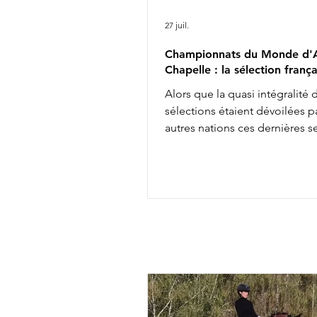
27 juil.
Championnats du Monde d'A
Chapelle : la sélection frança
Alors que la quasi intégralité 
sélections étaient dévoilées pa
autres nations ces dernières 
les engagements définitifs s'
soir à minuit auprès de la FEI, 
annonçait aujourd'hui la comp
de l'équipe de France des
Championnats du Monde d'Ai
Chapelle : Alexandre Ayache 
Olivia Pauline Basquin & Serto
Rima Bertrand Liegard & Ginge
Roussel & Bel Amour Jean Mo
commentait : " Nous sommes 
présenter une é