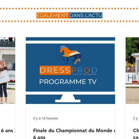
ÉGALEMENT
DANS L'ACTU
il y a 12 heures
il y
 ans : le
Finale du Championnat du Monde des
Ch
6 ans
co