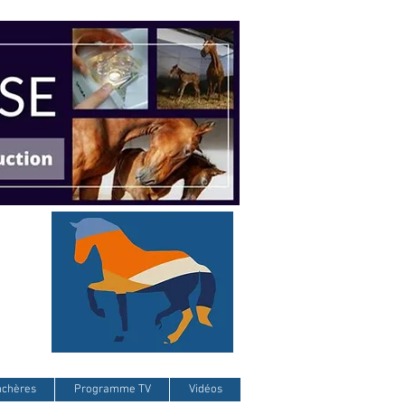
nchères
Programme TV
Vidéos