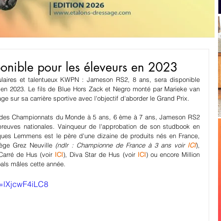
onible pour les éleveurs en 2023
laires et talentueux KWPN : Jameson RS2, 8 ans, sera disponible 
en 2023. Le fils de Blue Hors Zack et Negro monté par Marieke van 
e sur sa carrière sportive avec l'objectif d'aborder le Grand Prix.
des Championnats du Monde à 5 ans, 6 ème à 7 ans, Jameson RS2 
épreuves nationales. Vainqueur de l'approbation de son studbook en 
cques Lemmens est le père d'une dizaine de produits nés en France, 
ège Grez Neuville 
(ndlr : Championne de France à 3 ans voir
ICI
), 
Carré de Hus (voir 
ICI
), Diva Star de Hus (voir 
ICI
) ou encore Million 
als mâles cette année.
v=lXjcwF4iLC8