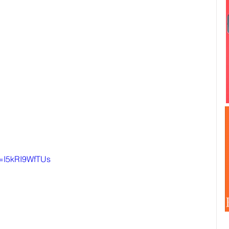
v=I5kRI9WfTUs