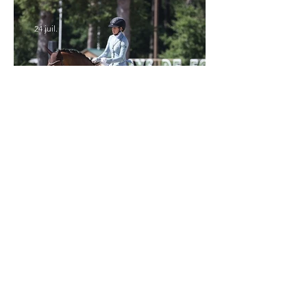
24 juil.
Verden 2026 - Charlotte Chalvignac Vesin :
avoir un cheval par catégorie [...] est une
belle fierté
21 juil.