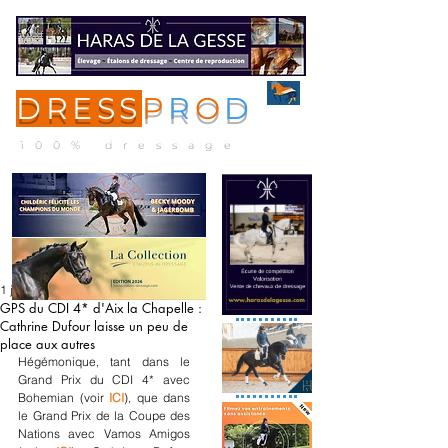
DRESS
P
R
O
D
ME
NU
100% dressage
1 juil. 2022
GPS du CDI 4* d'Aix la Chapelle :
Cathrine Dufour laisse un peu de
place aux autres
Hégémonique, tant dans le 
Grand Prix du CDI 4* avec 
Bohemian (voir
ICI
), que dans 
le Grand Prix de la Coupe des 
Nations avec Vamos Amigos 