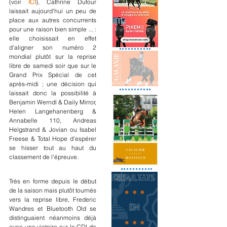
(voir 
ICI
), Cathrine Dufour 
laissait aujourd'hui un peu de 
place aux autres concurrents 
pour une raison bien simple ... : 
elle choisissait en effet 
d'aligner son numéro 2 
mondial plutôt sur la reprise 
libre de samedi soir que sur le 
Grand Prix Spécial de cet 
après-midi ; une décision qui 
laissait donc la possibilité à 
Benjamin Werndl & Daily Mirror, 
Helen Langehanenberg & 
Annabelle 110, Andreas 
Helgstrand & Jovian ou Isabel 
Freese & Total Hope d'espérer 
se hisser tout au haut du 
classement de l'épreuve.
Très en forme depuis le début 
de la saison mais plutôt tournés 
vers la reprise libre, Frederic 
Wandres et Bluetooth Old se 
distinguaient néanmoins déjà 
avec une victoire sur le CDI de 