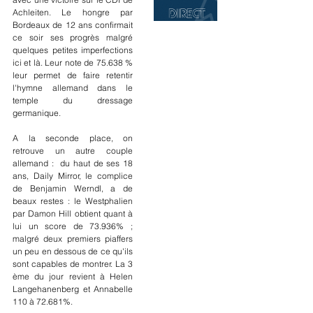
Achleiten. Le hongre par 
Bordeaux de 12 ans confirmait 
ce soir ses progrès malgré 
quelques petites imperfections 
ici et là. Leur note de 75.638 % 
leur permet de faire retentir 
l'hymne allemand dans le 
temple du dressage 
germanique. 
A la seconde place, on 
retrouve un autre couple 
allemand :  du haut de ses 18 
ans, Daily Mirror, le complice 
de Benjamin Werndl, a de 
beaux restes : le Westphalien 
par Damon Hill obtient quant à 
lui un score de 73.936% ; 
malgré deux premiers piaffers 
un peu en dessous de ce qu'ils 
sont capables de montrer. La 3 
ème du jour revient à Helen 
Langehanenberg et Annabelle 
110 à 72.681%.