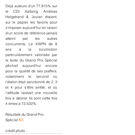
Déjà auteurs d'un 77.915% sur 
le CDI Aalborg, Andreas 
Helgstrand & Jovian étaient, 
sur le papier, les favoris pour 
s'imposer aujourd'hui en raison 
d'un score de référence jamais 
atteint par les autres 
concurrents. Le KWPN de 8 
ans à la locomotion 
particulièrement valorisée par 
le texte du Grand Prix Spécial 
pêchait aujourd'hui encore 
pour la qualité de ses piaffers, 
notamment le second où 
l'étalon était sanctionné de 2, 3 
et 4 pour s'être arrêté, et où 
l'attitude laissait une nouvelle 
fois à désirer. Ils sont cette fois 
4 èmes à 72.532%.
Résultats du Grand Prix 
Spécial 
ICI
crédit photo :