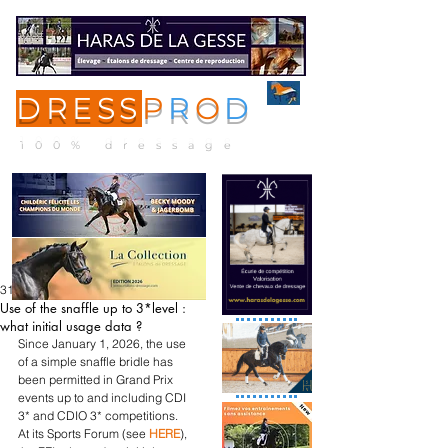
DRESS
P
R
O
D
ME
NU
100% dressage
31 mars
Use of the snaffle up to 3*level :
what initial usage data ?
Since January 1, 2026, the use 
of a simple snaffle bridle has 
been permitted in Grand Prix 
events up to and including CDI 
3* and CDIO 3* competitions. 
At its Sports Forum (see
HERE
), 