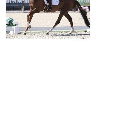
Verden 2026 - Charlotte Chalvignac Vesin :
avoir un cheval par catégorie [...] est une
belle fierté
21 juil.
Championnats du Monde Jeunes Chevaux