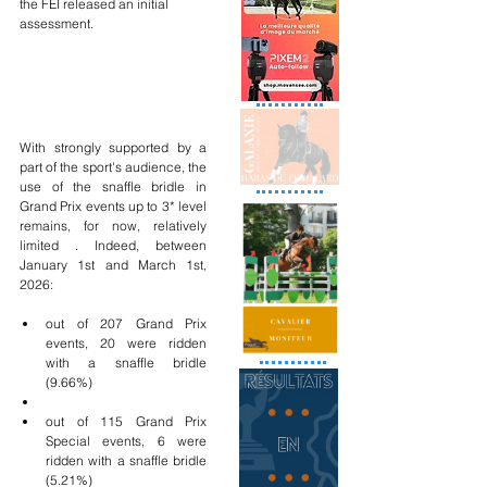
the FEI released an initial 
assessment.
With strongly supported by a 
part of the sport's audience, the 
use of the snaffle bridle in 
Grand Prix events up to 3* level 
remains, for now, relatively 
limited . Indeed, between 
January 1st and March 1st, 
2026:
out of 207 Grand Prix 
events, 20 were ridden 
with a snaffle bridle 
(9.66%)
out of 115 Grand Prix 
Special events, 6 were 
ridden with a snaffle bridle 
(5.21%)