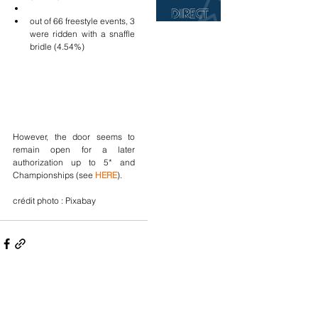
out of 66 freestyle events, 3 
were ridden with a snaffle 
bridle (4.54%)
However, the door seems to 
remain open for a later 
authorization up to 5* and 
Championships (see 
HERE
).
crédit photo : Pixabay