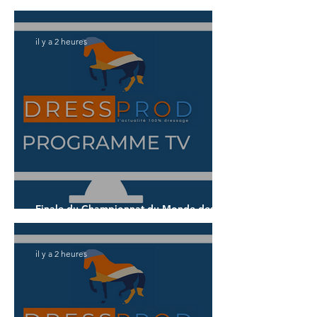
américains
il y a 2 heures
Finale du Championnat du Monde des 5
ans
il y a 2 heures