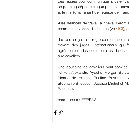
des  autres pour communiquer plus effic
un podologue/posturologue pour les  cavali
et le maréchal ferrant de l’équipe de Fra
-Des séances de travail à cheval seront
comme intervenant  technique (voir 
ICI
), 
-Le dernier jour du regroupement sera l’
devant des juges  internationaux qui f
agrémentées des commentaires de chaque
aux cavaliers.
Une douzaine de cavaliers sont conviés p
Tokyo : Alexandre Ayache, Morgan Barban
Monde de Herning Pauline Basquin,  An
Stéphanie Brieussel, Jessica Michel et M
Bosseaux.
crédit photo : FFE/PSV