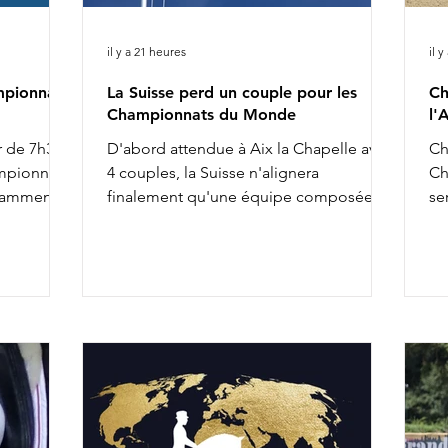
il y a 21 heures
il 
mpionnat
La Suisse perd un couple pour les
Ch
Championnats du Monde
l'
r de 7h30 :
D'abord attendue à Aix la Chapelle avec
Ch
ampionnat
4 couples, la Suisse n'alignera
Ch
tamment :
finalement qu'une équipe composée
se
 O'Toto
de 3 cavalières pour les Championnats
an
tte
du Monde. Ce ne sont finalement que
gé
e Majishan
Delia Eggenberger & Santa Maria,
do
ecret Agent
Charlotte Lenherr & Dettori et Estelle
sa
nest Pearl
Wettstein & Quaterboy qui porteront la
co
iere & Red
semaine prochaine les couleurs
co
 &
helvétiques. Charlotta Rogerson &
Ei
ichter &
Bonheur de la Vie ont en effet été retirés
au
 complète
de l'équipe nationale. Aucune réserve
de
n'a par ailleurs été appelée pour les
la