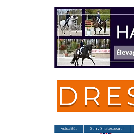
DRE
Actualités
Sorry Shakespeare !