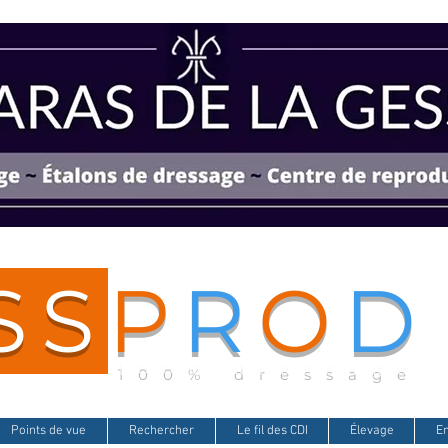
SS
P
R
O
D
100% dressage
Points de vue
Rechercher
Le fil des CDI
Élevage
E