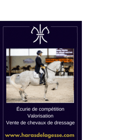
uctions
Watch live