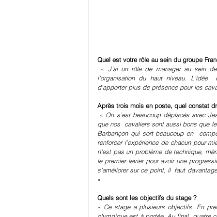
Quel est votre rôle au sein du groupe Fra
 «
 J’ai un rôle de manager au sein de
l’organisation du haut niveau. L’idée  
d’apporter plus de présence pour les cavali
Après trois mois en poste, quel constat d
 « 
On s’est beaucoup déplacés avec Jean 
que nos  cavaliers sont aussi bons que les
Barbançon qui sort beaucoup en  compétit
renforcer l’expérience de chacun pour mi
n’est pas un problème de technique, même 
le premier levier pour avoir une progressi
»
Quels sont les objectifs du stage ?
« 
Ce stage a plusieurs objectifs. En prem
olympique est à portée. Au final, quatre co