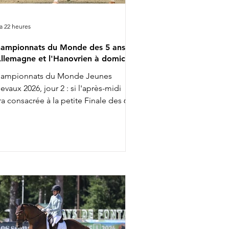
y a 22 heures
ampionnats du Monde des 5 ans :
Allemagne et l'Hanovrien à domicile
ampionnats du Monde Jeunes
evaux 2026, jour 2 : si l'après-midi
ra consacrée à la petite Finale des 6
s, la matinée était aujourd'hui à la
nération des 5 ans, largement
minée par l'Allemagne. Complet,
ns être exagérément exubérant
mme c'est parfois le cas, voilà
mment on pourrait être résumer
nfach Imposant B, vainqueur
jourd'hui de la reprise Préliminaire
s 5 ans avec Kira Laura Soddemann ;
 cavalière de 39 ans participe cette