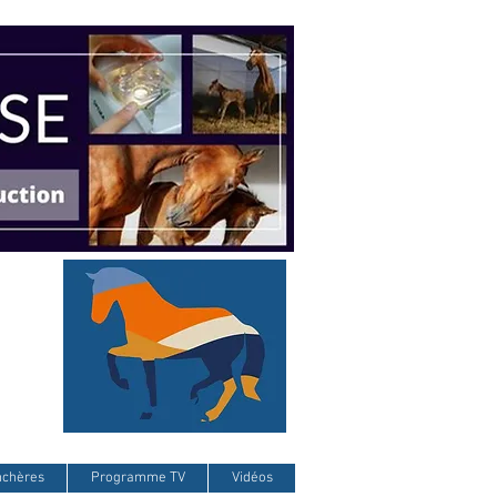
nchères
Programme TV
Vidéos