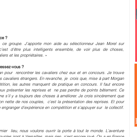
nce ?
 ce groupe. J’apporte mon aide au sélectionneur Jean Morel sur 
c’est d’être plus intelligents ensemble, de voir plus de choses,  
ers et les propriétaires. 
»
ressez-vous ?
pour  rencontrer les cavaliers chez eux et en concours. Je trouve 
 cavaliers étrangers. En revanche, je  crois que, mise à part Morgan 
ion, les autres manquent de pratique en concours. Il faut encore  
eux présenter les reprises et  ne pas perdre de points bêtement. Ce 
s’il y a toujours des choses à améliorer. Je crois sincèrement que  
on nette de nos couples,  c’est la présentation des reprises. Et pour 
s’améliorer sur ce point, il  faut davantage engranger d’expérience en compétition et s’appuyer sur  le collectif. 
ier  lieu, nous voulons ouvrir la porte à tout le monde. L’aventure 
uples iront à Versailles, mais rien  n’est encore joué. On a en France 