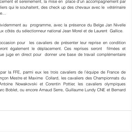
acement et sereinement, la mise en  place d’un accompagnement par 
ers qui le souhaitent, des check up des chevaux avec le  vétérinaire 
nce… 
 évidemment au  programme, avec la présence du Belge Jan Nivelle 
aux côtés du sélectionneur national Jean Morel et de Laurent  Gallice. 
occasion pour  les cavaliers de présenter leur reprise en condition 
eront également le déplacement. Ces reprises seront  filmées et 
 juge en direct pour  donner une base de travail complémentaire 
ar la FFE, parmi eux les trois cavaliers de l’équipe de France de 
çon Mestre et Maxime  Collard, les cavaliers des Championnats du 
toine Nowakovski et Corentin Pottier, les cavaliers olympiques 
arc Boblet, ou encore Arnaud Serre, Guillaume Lundy CNE et Bernard  