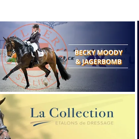
Search
Show reports
Breeding
A
Points of view