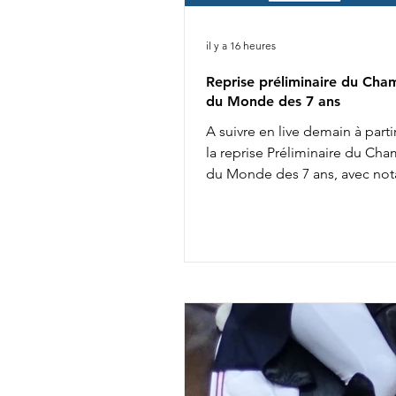
il y a 16 heures
Reprise préliminaire du Cha
du Monde des 7 ans
A suivre en live demain à parti
la reprise Préliminaire du Ch
du Monde des 7 ans, avec no
8h02 : Diederik van Silfhout &
Van De Wimphof 8h26 : Charlo
Chalvignac Vesin & Secret Lif
9h58 : Charlotte Dujardin & S
11h20 : Mathilde Juglaret & Fi
des Paluds 11h28 : Dinja van L
Viper 13h14 : Jeanna Hogberg
Severucci HT 13h22 : Leonie R
Glamdale WP Liste de départ
ICI