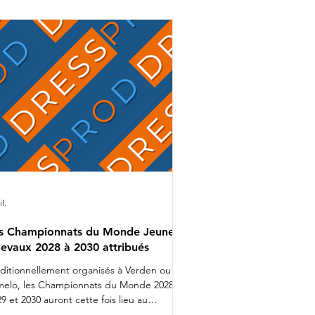
mion bien rempli que Charlotte
alvignac et Jean Vesin prendront
ns quelques jours la route de
Allemagne avec 1 cheval par catégo
il.
s Championnats du Monde Jeunes
evaux 2028 à 2030 attribués
aditionnellement organisés à Verden ou
melo, les Championnats du Monde 2028,
9 et 2030 auront cette fois lieu au
nemark. Lors d'une réunion organisée ces