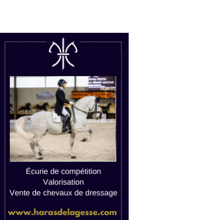
uctions
Watch live