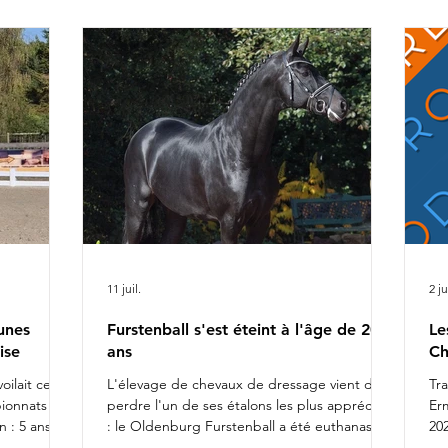
ca
r Alizée
Ch
rel
da
fiers de
l'
11 juil.
2 ju
unes
Furstenball s'est éteint à l'âge de 20
Le
ise
ans
Ch
oilait ce
L'élevage de chevaux de dressage vient de
Tr
pionnats du
perdre l'un de ses étalons les plus appréciés
Er
 : 5 ans
: le Oldenburg Furstenball a été euthanasié
202
otte
le 10 juillet 2026, à l'âge de 20 ans, après la
Da