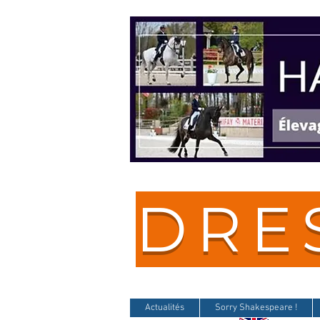
DRE
Actualités
Sorry Shakespeare !