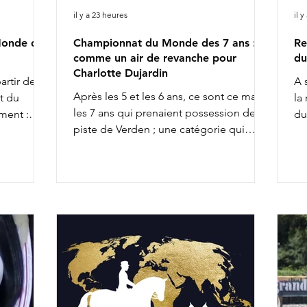
il y a 23 heures
il y
Monde des
Championnat du Monde des 7 ans :
Re
comme un air de revanche pour
du
Charlotte Dujardin
artir de
A 
Après les 5 et les 6 ans, ce sont ce matin
t du
la
les 7 ans qui prenaient possession de la
ment :
du
piste de Verden ; une catégorie qui
r 18h25 :
8h
permet souvent d'entrevoir quelques
h35 :
Va
futures vedettes de la discipline. Citons,
 Betina
Ch
entre autres, l'incontournable
départ
9h
Glamourdale. 41 couples s'affrontaient.
11
Bien qu'elle ait fait partie des pré-
de
sélectionnés britanniques pour les
Vi
Championnats du Monde d'Aix la
Se
Chapelle avec Braveheart, Charlotte
Gl
Dujardin ne retrouvera pas cette année
ICI
l'équipe anglaise chez les senio