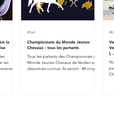
24 juil.
24 j
ix la
Championnats du Monde Jeunes
Ve
ise
Chevaux : tous les partants
Ve
[.
des
Tous les partants des Championnats du
No
r les
Monde Jeunes Chevaux de Verden sont
pa
semaines,
désormais connus. Ils seront : 48 cinq
Ch
achèvant ce
ans, 45 six ans et 43 sept ans : 5 ans 6 ans
av
la FFE
7 ans
To
osition
co
so
x la
an
& Ruling
av
rius de