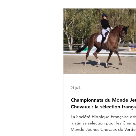
Rima Bertrand Liegard & Ginge
Roussel & Bel Amour Jean Mo
commentait : " Nous sommes 
présenter une é
21 juil.
Championnats du Monde Je
Chevaux : la sélection frança
La Société Hippique Française dév
matin sa sélection pour les Cham
Monde Jeunes Chevaux de Verden
Fashion Breaker Majishan & Charl