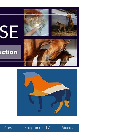
nchères
Programme TV
Vidéos