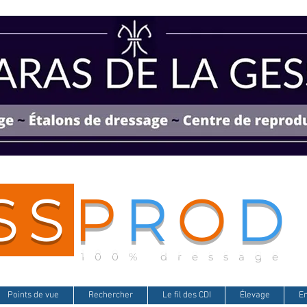
SS
P
R
O
D
100% dressage
Points de vue
Rechercher
Le fil des CDI
Élevage
E