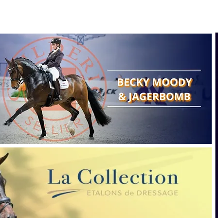
Search
Show reports
Breeding
A
Points of view