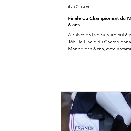
il y a 7 heures
Finale du Championnat du 
6 ans
A suivre en live aujourd'hui à p
16h : la Finale du Championna
Monde des 6 ans, avec notam
18h15 : Isabell Werth & V Powe
Linda Weiß & Viva Diamond 18
Merita Hagren & Dizzy 18h45 :
Jaeger & Faustino G Liste de 
complète ICI Live ICI