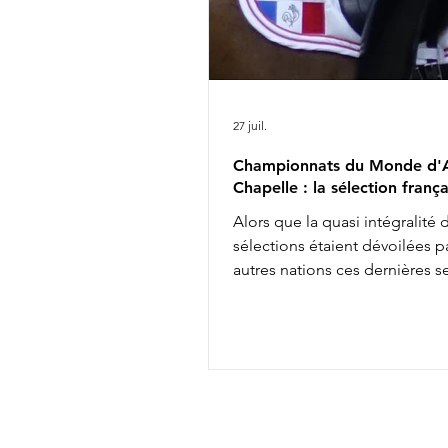
27 juil.
Championnats du Monde d'A
Chapelle : la sélection frança
Alors que la quasi intégralité 
sélections étaient dévoilées pa
autres nations ces dernières 
les engagements définitifs s'
soir à minuit auprès de la FEI, 
annonçait aujourd'hui la comp
de l'équipe de France des
Championnats du Monde d'Ai
Chapelle : Alexandre Ayache 
Olivia Pauline Basquin & Serto