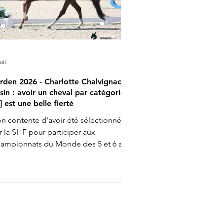
uil.
rden 2026 - Charlotte Chalvignac
sin : avoir un cheval par catégorie
..] est une belle fierté
n contente d'avoir été sélectionnée
r la SHF pour participer aux
ampionnats du Monde des 5 et 6 ans
ec Fashion Breaker Majishan et Furstin
to LH, Charlotte Chalvignac Vesin fait
up triple … puisqu'elle a aussi gagné
n ticket pour l’événement chez les 7
s en étant sélectionnée par la FFE
ec son Secret Life Majishan. C'est le