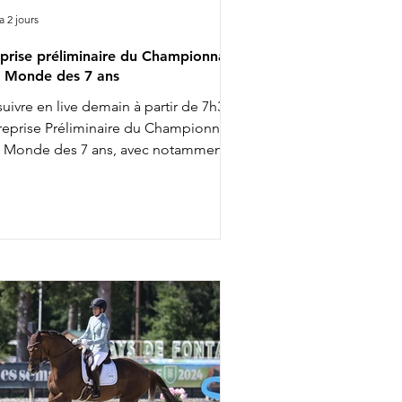
 a 2 jours
prise préliminaire du Championnat
 Monde des 7 ans
suivre en live demain à partir de 7h30 :
 reprise Préliminaire du Championnat
 Monde des 7 ans, avec notamment :
02 : Diederik van Silfhout & O'Toto
n De Wimphof 8h26 : Charlotte
alvignac Vesin & Secret Life Majishan
58 : Charlotte Dujardin & Secret Agent
h20 : Mathilde Juglaret & Finest Pearl
s Paluds 11h28 : Dinja van Liere & Red
per 13h14 : Jeanna Hogberg &
verucci HT 13h22 : Leonie Richter &
amdale WP Liste de départ complète