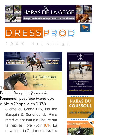
DRESS
P
R
O
D
ME
NU
100% dressage
1 nov. 2024
Pauline Basquin : j’aimerais
l’emmener jusqu’aux Mondiaux
d’Aix-la-Chapelle en 2026
3 ème du Grand Prix, Pauline 
Basquin & Sertorius de Rima 
récidivaient tout à à l'heure sur 
la reprise libre (voir 
ICI
). La 
cavalière du Cadre noir livrait à 