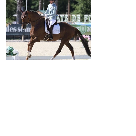
24 juil.
Verden 2026 - Charlotte Chalvignac Vesin :
avoir un cheval par catégorie [...] est une
belle fierté
21 juil.