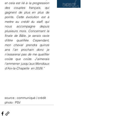
et cela est lié à la progression 
des couples français, qui 
gagnent de plus en plus de 
points. Cette évolution est à 
mettre au crédit du staff, qui 
nous accompagne depuis 
plusieurs mois. Concernant la 
finale de Bâle, je serais ravie 
d’être qualifiée. Cependant, 
mon cheval prendra quinze 
ans l’an prochain donc je 
n’essaierai pas de me qualifier 
coûte que coûte. J’aimerais 
l’emmener jusqu’aux Mondiaux 
d’Aix-la-Chapelle  en 2026.”
source : communiqué / crédit 
photo : PSV