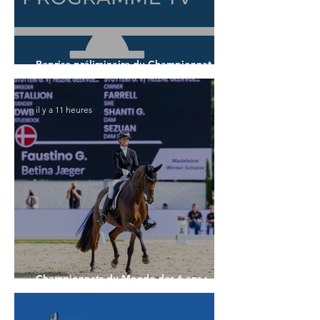
Reprise préliminaire du Championnat du
Monde des 5 ans
il y a 11 heures
Championnats du Monde des 6 ans :
Faustino G prend les commandes