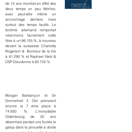
de 12 ans montrait en effet des 
deux temps un peu fébriles, 
avec peut-être même un 
accrochage derrière, mais 
surtout des temps fautifs. Le 
binôme allemand remportait 
néanmoins facilement cette 
libre à un 86.155 %, à nouveau 
devant la suissesse Charlotta 
Rogerson &  Bonheur de la Vie 
à 81.290 % et Raphael Netz & 
DSP Dieudonne à 80.725 %.
Morgan Barbançon et Sir 
Donnerhall II Old prenaient 
encore la 7 ème place à 
74.930 %. L'inoxydable 
Oldenbourg de 20 ans 
désormais perdait une foulée le 
galop dans la pirouette à droite 