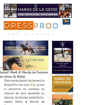
DRESS
P
R
O
D
ME
NU
100% dressage
10 janv.
Isabell Werth & Wendy de Fontaine
en reines du Bal(e)
Elles remportaient facilement le 
Grand Prix hier (voir 
ICI
), et rien 
ni personne ne semblait en 
mesure de venir perturber ou 
déjouer les faciles prédictions : 
Isabell Werth & Wendy de 