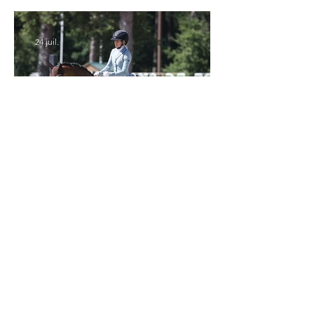
: tous les partants
24 juil.
Verden 2026 - Charlotte Chalvignac Vesin :
avoir un cheval par catégorie [...] est une
belle fierté
21 juil.