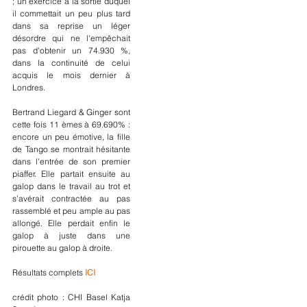
; un exercice à la sortie duquel 
il commettait un peu plus tard 
dans sa reprise un léger 
désordre qui ne l'empêchait 
pas d'obtenir un 74.930 %, 
dans la continuité de celui 
acquis le mois dernier à 
Londres.
Bertrand Liegard & Ginger sont 
cette fois 11 èmes à 69.690% : 
encore un peu émotive, la fille 
de Tango se montrait hésitante 
dans l'entrée de son premier 
piaffer. Elle partait ensuite au 
galop dans le travail au trot et 
s'avérait contractée au pas 
rassemblé et peu ample au pas 
allongé. Elle perdait enfin le 
galop à juste dans une 
pirouette au galop à droite.
Résultats complets 
ICI
crédit photo : CHI Basel Katja 