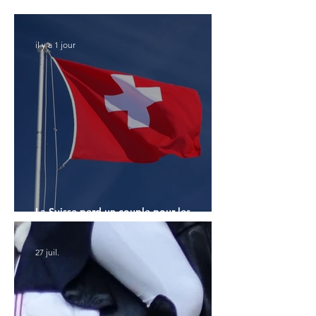
Monde des 7 ans
il y a 1 jour
La Suisse perd un couple pour les
Championnats du Monde
27 juil.