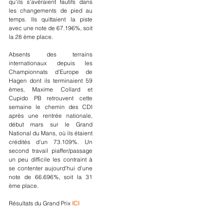
qu'ils s'avéraient fautifs dans 
les changements de pied au 
temps. Ils quittaient la piste 
avec une note de 67.196%, soit 
la 28 ème place.  
Absents des terrains 
internationaux depuis les 
Championnats d'Europe de 
Hagen dont ils terminaient 59 
èmes, Maxime Collard et 
Cupido PB retrouvent cette 
semaine le chemin des CDI 
après une rentrée nationale, 
début mars sur le Grand 
National du Mans, où ils étaient 
crédités d'un 73.109%. Un 
second travail piaffer/passage 
un peu difficile les contraint à 
se contenter aujourd'hui d'une 
note de 66.696%, soit la 31 
ème place.
Résultats du Grand Prix 
ICI