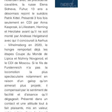
cavalière, la russe Elena 
Sidneva, Fuhur, 13 ans a 
désormais rejoint le suédois 
Patrik Kittel. Présenté 3 fois fois 
seulement en CDI par Anna 
Kasprzak, à Lillestrøm, Herning 
et Herzlake avant qu'il ne soit 
monté par Andreas Helgstrand 
avec qui il concourait à Aarhus 
- Vilhelmsborg en 2020, le 
hongre remportait déjà les 
étapes Coupe du Monde de 
Lipica et Nizhniy Novgorod, et 
le CDI de Moscou. Si le fils de 
Furstenreich n'a pas la 
locomotion la plus 
spectaculaire notamment en 
raison d'un galop qu'on 
aimerait plus projeté, il 
compensait par le sentiment de 
facilité et d'aisance qu'il 
dégageait. Présenté dans un 
contact et une attitude tout à 
fait plaisants, mis en valeur, 