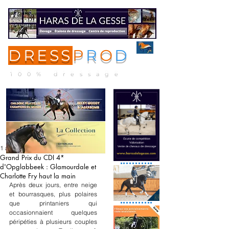
DRESS
P
R
O
D
ME
NU
100% dressage
1 avr. 2022
Grand Prix du CDI 4*
d'Opglabbeek : Glamourdale et
Charlotte Fry haut la main
Après deux jours, entre neige 
et bourrasques, plus polaires 
que printaniers qui 
occasionnaient quelques 
péripéties à plusieurs couples 