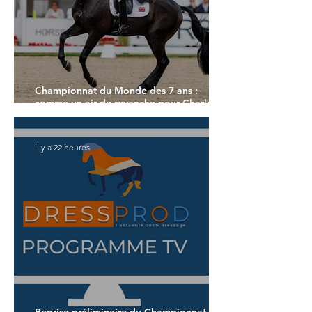
Championnat du Monde des 7 ans :
comme un air de revanche pour Charlotte
Dujardin
il y a 22 heures
Reprise préliminaire du Championnat du