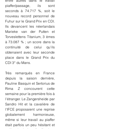
entre autres dans le travail 
piaffer/passage, ils sont 
seconds à 74.717 %, soit le 
nouveau record personnel de 
Fuhur sur le Grand Prix en CDI. 
Ils devancent les néerlandais 
Marieke van der Putten et 
Torveslettens Titanium, 3 èmes 
à 73.087 % ; un score dans la 
continuité de celui qu'ils 
obtenaient avec leur seconde 
place dans le Grand Prix du 
CDI 3* du Mans.
Très remarqués en France 
depuis la saison dernière, 
Pauline Basquin et Sertorius de 
Rima Z concourent cette 
semaine pour la première fois à 
l'étranger. Le Zangersheide par 
Sandro Hit et la cavalière de 
l'IFCE proposaient une reprise 
globalement harmonieuse, 
même si leur travail au piaffer 
était parfois un peu hésitant et 