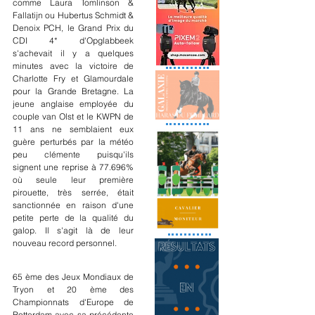
comme Laura Tomlinson & 
Fallatijn ou Hubertus Schmidt & 
Denoix PCH, le Grand Prix du 
CDI 4* d'Opglabbeek 
s'achevait il y a quelques 
minutes avec la victoire de 
Charlotte Fry et Glamourdale 
pour la Grande Bretagne. La 
jeune anglaise employée du 
couple van Olst et le KWPN de 
11 ans ne semblaient eux 
guère perturbés par la météo 
peu clémente puisqu'ils 
signent une reprise à 77.696% 
où seule leur première 
pirouette, très serrée, était 
sanctionnée en raison d'une 
petite perte de la qualité du 
galop. Il s'agit là de leur 
nouveau record personnel.
65 ème des Jeux Mondiaux de 
Tryon et 20 ème des 
Championnats d'Europe de 
Rotterdam avec sa précédente 