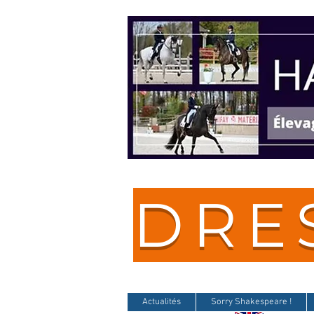
DRE
Actualités
Sorry Shakespeare !