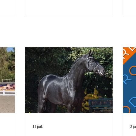
To
osition
co
so
x la
an
& Ruling
av
rius de
ca
r Alizée
Ch
rel
da
fiers de
l'
11 juil.
2 ju