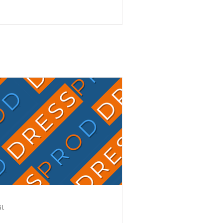
to LH, Charlotte Chalvignac Vesin fait
up triple … puisqu'elle a aussi gagné
n ticket pour l’événement chez les 7
s en étant sélectionnée par la FFE
ec son Secret Life Majishan. C'est le
mion bien rempli que Charlotte
alvignac et Jean Vesin prendront
ns quelques jours la route de
Allemagne avec 1 cheval par catégo
il.