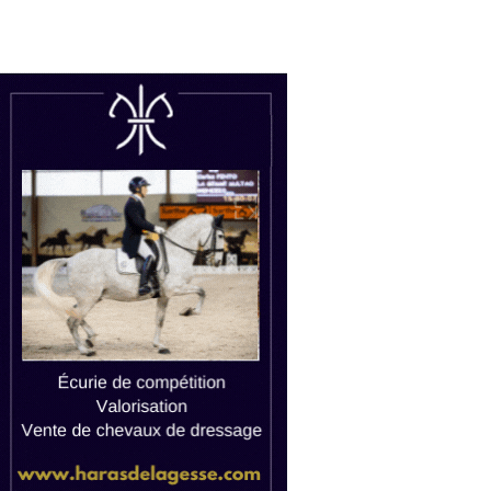
uctions
Watch live