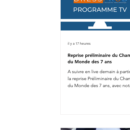
il y a 17 heures
Reprise préliminaire du Cha
du Monde des 7 ans
A suivre en live demain à parti
la reprise Préliminaire du Ch
du Monde des 7 ans, avec no
8h02 : Diederik van Silfhout &
Van De Wimphof 8h26 : Charlo
Chalvignac Vesin & Secret Lif
9h58 : Charlotte Dujardin & S
11h20 : Mathilde Juglaret & Fi
des Paluds 11h28 : Dinja van L