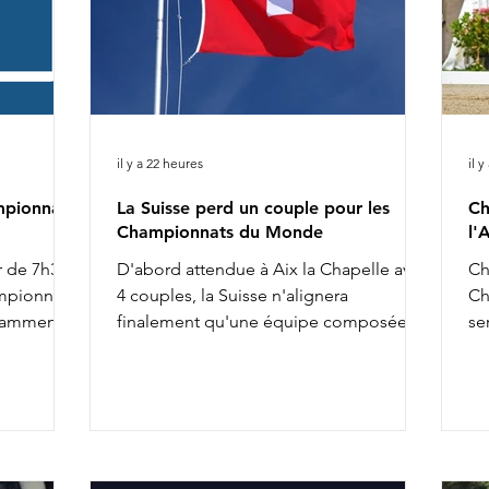
il y a 22 heures
il 
mpionnat
La Suisse perd un couple pour les
Ch
Championnats du Monde
l'
r de 7h30 :
D'abord attendue à Aix la Chapelle avec
Ch
ampionnat
4 couples, la Suisse n'alignera
Ch
tamment :
finalement qu'une équipe composée
se
 O'Toto
de 3 cavalières pour les Championnats
an
tte
du Monde. Ce ne sont finalement que
gé
e Majishan
Delia Eggenberger & Santa Maria,
do
ecret Agent
Charlotte Lenherr & Dettori et Estelle
sa
nest Pearl
Wettstein & Quaterboy qui porteront la
co
iere & Red
semaine prochaine les couleurs
co