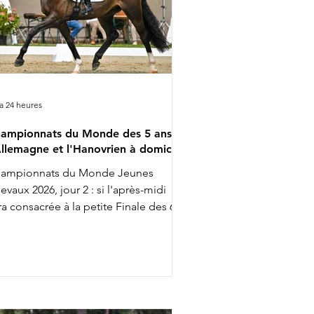
y a 24 heures
ampionnats du Monde des 5 ans :
Allemagne et l'Hanovrien à domicile
ampionnats du Monde Jeunes
evaux 2026, jour 2 : si l'après-midi
ra consacrée à la petite Finale des 6
s, la matinée était aujourd'hui à la
nération des 5 ans, largement
minée par l'Allemagne. Complet,
ns être exagérément exubérant
mme c'est parfois le cas, voilà
mment on pourrait être résumer