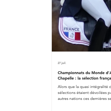
Viper 13h14 : Jeanna Hogberg
Severucci HT 13h22 : Leonie R
Glamdale WP Liste de départ
ICI
27 juil.
Championnats du Monde d'A
Chapelle : la sélection frança
Alors que la quasi intégralité 
sélections étaient dévoilées pa
autres nations ces dernières 
les engagements définitifs s'
soir à minuit auprès de la FEI, 