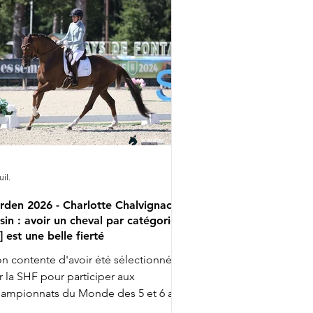
nfach Imposant B, vainqueur
jourd'hui de la reprise Préliminaire
s 5 ans avec Kira Laura Soddemann ;
 cavalière de 39 ans participe cette
maine à son premier
uil.
rden 2026 - Charlotte Chalvignac
sin : avoir un cheval par catégorie
..] est une belle fierté
n contente d'avoir été sélectionnée
r la SHF pour participer aux
ampionnats du Monde des 5 et 6 ans
ec Fashion Breaker Majishan et Furstin