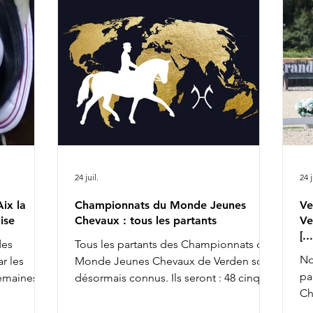
 &
helvétiques. Charlotta Rogerson &
Ei
ichter &
Bonheur de la Vie ont en effet été retirés
au
 complète
de l'équipe nationale. Aucune réserve
de
n'a par ailleurs été appelée pour les
la
rempl
se
24 juil.
24 j
ix la
Championnats du Monde Jeunes
Ve
ise
Chevaux : tous les partants
Ve
[.
des
Tous les partants des Championnats du
No
r les
Monde Jeunes Chevaux de Verden sont
pa
semaines,
désormais connus. Ils seront : 48 cinq
Ch
achèvant ce
ans, 45 six ans et 43 sept ans : 5 ans 6 ans
av
la FFE
7 ans