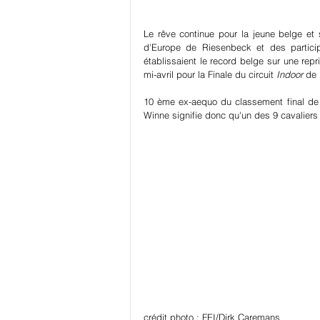
Le rêve continue pour la jeune belge et 
d'Europe de Riesenbeck et des partici
établissaient le record belge sur une rep
mi-avril pour la Finale du circuit 
Indoor 
de 
10 ème ex-aequo du classement final de la
Winne signifie donc qu'un des 9 cavaliers a
crédit photo : FEI/Dirk Caremans