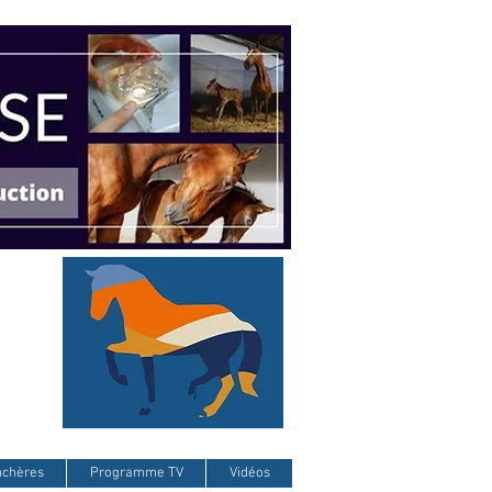
nchères
Programme TV
Vidéos