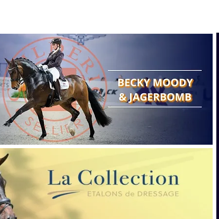
Search
Show reports
Breeding
A
Points of view