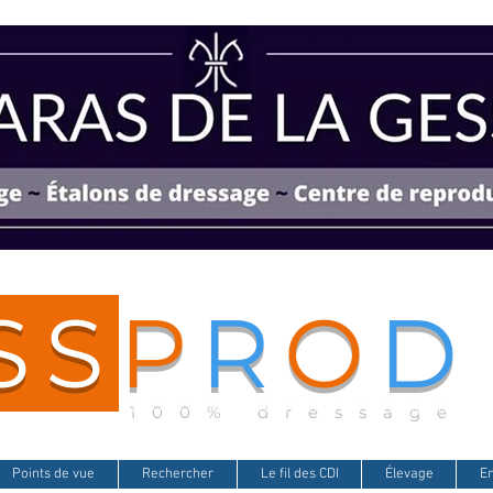
SS
P
R
O
D
100% dressage
Points de vue
Rechercher
Le fil des CDI
Élevage
E