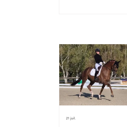
annonçait aujourd'hui la comp
de l'équipe de France des
Championnats du Monde d'Ai
Chapelle : Alexandre Ayache 
Olivia Pauline Basquin & Serto
Rima Bertrand Liegard & Ginge
Roussel & Bel Amour Jean Mo
commentait : " Nous sommes 
présenter une é
21 juil.