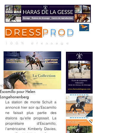
DRESS
P
R
O
D
ME
NU
100% dressage
17 janv. 2020
Escamillo pour Helen
Langehanenberg
La station de monte Schult a 
annoncé hier soir qu'Escamillo 
ne faisait plus partie des 
étalons qu'elle proposait. La 
propriétaire d'Escamillo, 
l'américaine Kimberly Davies, 