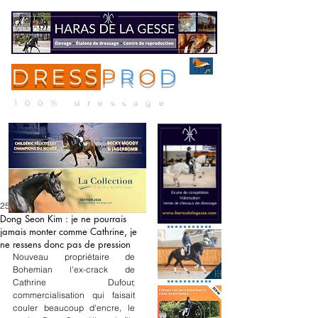
DRESS
P
R
O
D
ME
NU
100% dressage
25 mars 2023
Dong Seon Kim : je ne pourrais
jamais monter comme Cathrine, je
ne ressens donc pas de pression
Nouveau propriétaire de 
Bohemian l'ex-crack de 
Cathrine Dufour, 
commercialisation qui faisait 
couler beaucoup d'encre, le 