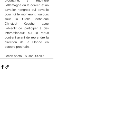
prochaine, et rejoindre 
l'Allemagne où le coréen et un 
cavalier hongrois qui travaille 
pour lui le monteront, toujours 
sous la tutelle technique 
Christoph Koschel, avec 
l'objectif de participer à des 
internationaux sur le vieux 
contient avant de reprendre la 
direction de la Floride en 
octobre prochain.
Crédit photo :  SusanJStickle