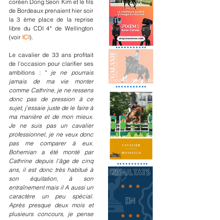
coréen Dong Seon Kim et le fils 
de Bordeaux prenaient hier soir 
la 3 ème place de la reprise 
libre du CDI 4* de Wellington 
(voir 
ICI
). 
Le cavalier de 33 ans profitait 
de l'occasion pour clarifier ses 
ambitions : " 
je ne pourrais 
jamais de ma vie monter 
comme Cathrine, je ne ressens 
donc pas de pression à ce 
sujet, j'essaie juste de le faire à 
ma manière et de mon mieux. 
Je ne suis pas un cavalier 
professionnel, je ne veux donc 
pas me comparer à eux. 
Bohemian a été monté par 
Cathrine depuis l'âge de cinq 
ans, il est donc très habitué à 
son équitation, à son 
entraînement mais il A aussi un 
caractère un peu spécial. 
Après presque deux mois et 
plusieurs concours, je pense 