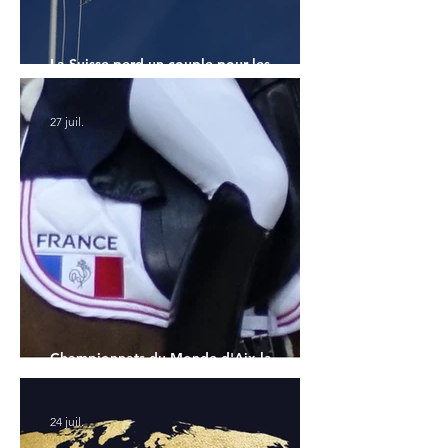
La Suisse perd un couple pour les
Championnats du Monde
27 juil.
Championnats du Monde d'Aix la
Chapelle : la sélection française
24 juil.