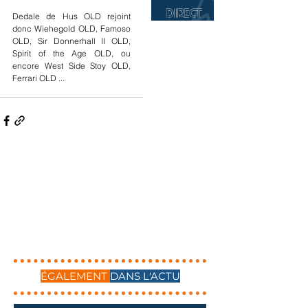
Dedale de Hus OLD rejoint 
donc Wiehegold OLD, Famoso 
OLD, Sir Donnerhall II OLD, 
Spirit of the Age OLD, ou 
encore West Side Stoy OLD, 
Ferrari OLD ...
ÉGALEMENT
DANS L'ACTU