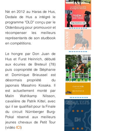
Né en 2012 au Haras de Hus, 
Dedale de Hus a intégré le 
programme "OLD" conçu par le 
Oldenbourg pour promouvoir et 
récompenser les meilleurs 
représentants de son studbook 
en compétitions.
Le hongre par Don Juan de 
Hus et Furst Heinrich, débuté 
aux écuries de Breteuil (78) 
puis copropriété de Stéphanie 
et Dominique Brieussel est 
désormais propriété  du 
japonais Masahiro Kosaka. Il 
est actuellement monté par 
Malin Wahlkamp Nilsson, 
cavalière de Patrik Kittel, avec 
qui il se qualifiait pour la Finale 
du circuit Nürnberger Burg-
Pokal réservé aux meilleurs 
jeunes chevaux de Petit Tour 
(vidéo 
ICI
)