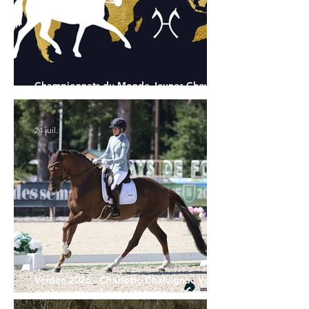
Championnats du Monde Jeunes Chevaux
: tous les partants
24 juil.
Verden 2026 - Charlotte Chalvignac Vesin :
avoir un cheval par catégorie [...] est une
belle fierté