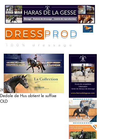
DRESS
P
R
O
D
ME
NU
100% dressage
26 nov. 2020
Dedale de Hus obtient le suffixe
OLD