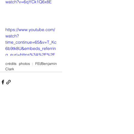
watch?v=6qYCk1Q6x8E
https://www.youtube.com/
watch?
time_continue=65&v=T_Kc
6b9tk8U&embeds_referrin
g_euri=https%3A%2F%2F
eurodressage.com%2F&s
crédits photos : FEI/Benjamin 
ource_ve_path=Mjg2NjY
Clark