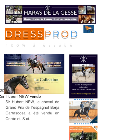
DRESS
P
R
O
D
ME
NU
100% dressage
20 déc. 2025
Sir Hubert NRW vendu
Sir Hubert NRW, le cheval de 
Grand Prix de l'espagnol Borja 
Carrascosa a été vendu en 
Corée du Sud.