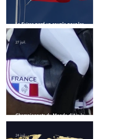
La Suisse perd un couple pour les
Championnats du Monde
27 juil.
Championnats du Monde d'Aix la
Chapelle : la sélection française
24 juil.