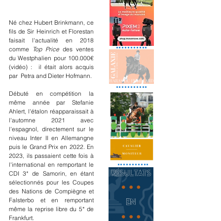
Né chez Hubert Brinkmann, ce 
fils de Sir Heinrich et Florestan 
faisait l'actualité en 2018 
comme 
Top Price
 des ventes 
du Westphalien pour 100.000€ 
(vidéo) :  il était alors acquis 
par  Petra and Dieter Hofmann. 
Débuté en compétition la 
même année par Stefanie 
Ahlert, l'étalon réapparaissait à 
l'automne 2021 avec 
l'espagnol, directement sur le 
niveau Inter II en Allemangne 
puis le Grand Prix en 2022. En 
2023, ils passaient cette fois à 
l'international en remportant le 
CDI 3* de Samorin, en étant 
sélectionnés pour les Coupes 
des Nations de Compiègne et 
Falsterbo et en remportant 
même la reprise libre du 5* de 
Frankfurt.