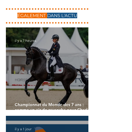
ÉGALEMENT
DANS L'ACTU
il y a 7 heures
Championnat du Monde des 7 ans :
comme un air de revanche pour Charlotte
Dujardin
il y a 1 jour