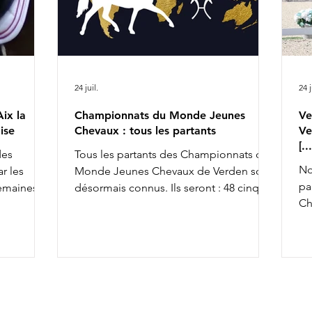
24 juil.
24 j
ix la
Championnats du Monde Jeunes
Ve
ise
Chevaux : tous les partants
Ve
[.
des
Tous les partants des Championnats du
No
r les
Monde Jeunes Chevaux de Verden sont
pa
semaines,
désormais connus. Ils seront : 48 cinq
Ch
achèvant ce
ans, 45 six ans et 43 sept ans : 5 ans 6 ans
av
la FFE
7 ans
To
osition
co
so
x la
an
& Ruling
av
rius de