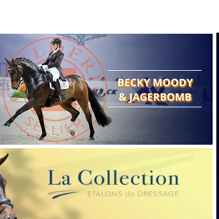
Search
Show reports
Breeding
A
Points of view