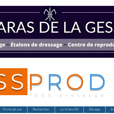
SS
P
R
O
D
100% dressage
Points de vue
Rechercher
Le fil des CDI
Élevage
E