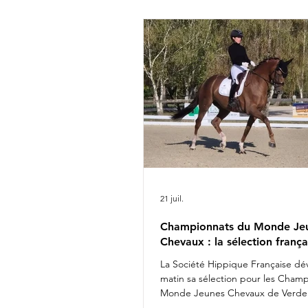
Rima Bertrand Liegard & Ginge
Roussel & Bel Amour Jean Mo
commentait : " Nous sommes 
présenter une é
21 juil.
Championnats du Monde Je
Chevaux : la sélection frança
La Société Hippique Française dév
matin sa sélection pour les Cham
Monde Jeunes Chevaux de Verden
Fashion Breaker Majishan & Charl