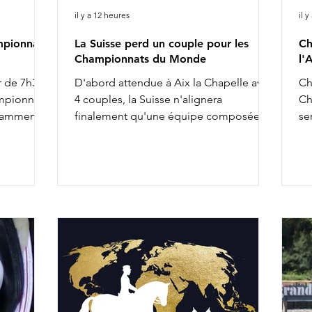
il y a 12 heures
il 
mpionnat
La Suisse perd un couple pour les
Ch
Championnats du Monde
l'
r de 7h30 :
D'abord attendue à Aix la Chapelle avec
Ch
ampionnat
4 couples, la Suisse n'alignera
Ch
tamment :
finalement qu'une équipe composée
se
 O'Toto
de 3 cavalières pour les Championnats
an
tte
du Monde. Ce ne sont finalement que
gé
e Majishan
Delia Eggenberger & Santa Maria,
do
ecret Agent
Charlotte Lenherr & Dettori et Estelle
sa
nest Pearl
Wettstein & Quaterboy qui porteront la
co
iere & Red
semaine prochaine les couleurs
co
 &
helvétiques. Charlotta Rogerson &
Ei
ichter &
Bonheur de la Vie ont en effet été retirés
au
 complète
de l'équipe nationale. Aucune réserve
de
n'a par ailleurs été appelée pour les
la
rempl
se