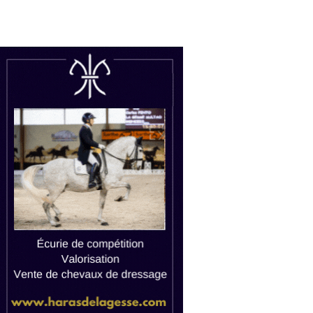
uctions
Watch live