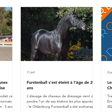
ca
r Alizée
Ch
rel
da
fiers de
l'
11 juil.
2 ju
unes
Furstenball s'est éteint à l'âge de 20
Le
ise
ans
Ch
oilait ce
L'élevage de chevaux de dressage vient de
Tr
pionnats du
perdre l'un de ses étalons les plus appréciés
Er
 : 5 ans
: le Oldenburg Furstenball a été euthanasié
202
otte
le 10 juillet 2026, à l'âge de 20 ans, après la
Da