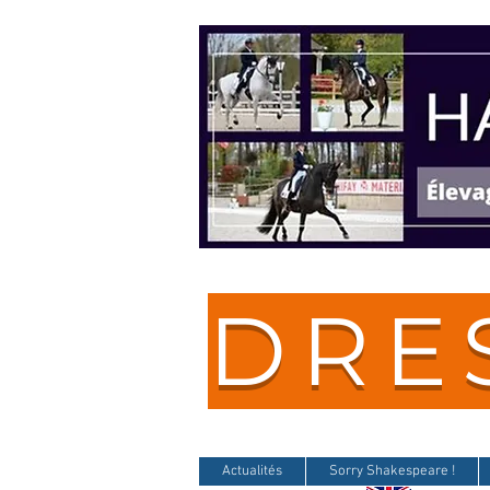
DRE
Actualités
Sorry Shakespeare !