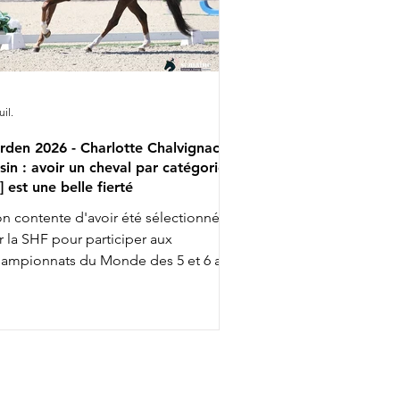
uil.
rden 2026 - Charlotte Chalvignac
sin : avoir un cheval par catégorie
..] est une belle fierté
n contente d'avoir été sélectionnée
r la SHF pour participer aux
ampionnats du Monde des 5 et 6 ans
ec Fashion Breaker Majishan et Furstin
to LH, Charlotte Chalvignac Vesin fait
up triple … puisqu'elle a aussi gagné
n ticket pour l’événement chez les 7
s en étant sélectionnée par la FFE
ec son Secret Life Majishan. C'est le