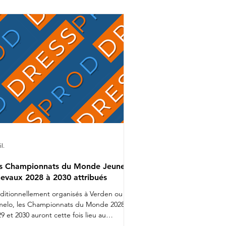
mion bien rempli que Charlotte
alvignac et Jean Vesin prendront
ns quelques jours la route de
Allemagne avec 1 cheval par catégo
il.
s Championnats du Monde Jeunes
evaux 2028 à 2030 attribués
aditionnellement organisés à Verden ou
melo, les Championnats du Monde 2028,
9 et 2030 auront cette fois lieu au
nemark. Lors d'une réunion organisée ces