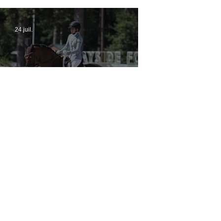
tous les partants
24 juil.
Verden 2026 - Charlotte Chalvignac Vesin :
avoir un cheval par catégorie [...] est une
belle fierté
21 juil.