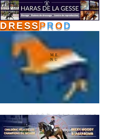
DRESS
P
R
O
D
ME
NU
100% dressage