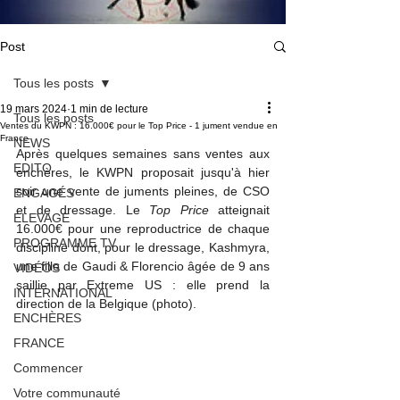
Post
Tous les posts
19 mars 2024
1 min de lecture
Tous les posts
Ventes du KWPN : 16.000€ pour le Top Price - 1 jument vendue en
France
NEWS
Après quelques semaines sans ventes aux 
EDITO
enchères, le KWPN proposait jusqu'à hier 
soir une vente de juments pleines, de CSO 
ENGAGÉS
et de dressage. Le 
Top Price
 atteignait 
ÉLEVAGE
16.000€ pour une reproductrice de chaque 
PROGRAMME TV
discipline dont, pour le dressage, Kashmyra, 
une fille de Gaudi & Florencio âgée de 9 ans 
VIDÉOS
saillie par Extreme US : elle prend la 
INTERNATIONAL
direction de la Belgique (photo).
ENCHÈRES
FRANCE
Commencer
Votre communauté