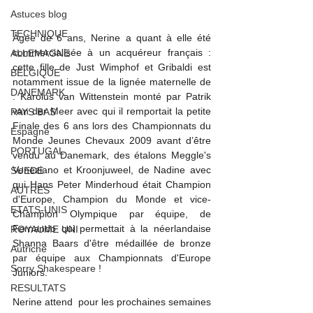
Astuces blog
TECHNIQUE
Âgée de 6 ans, Nerine a quant à elle été 
commercialisée à un acquéreur français : 
ALLEMAGNE
cette fille de Just Wimphof et Gribaldi est 
BELGIQUE
notamment issue de la lignée maternelle de 
DANEMARK
:
Karolus van Wittenstein monté par Patrik 
van der Meer avec qui il remportait la petite 
PAYS BAS
Finale des 6 ans lors des Championnats du 
Espagne
Monde Jeunes Chevaux 2009 avant d’être 
PORTUGAL
vendu au Danemark, des étalons Meggle's 
Veneziano et Kroonjuweel, de Nadine avec 
SUEDE
qui Hans Peter Minderhoud était Champion 
AUTRES
d'Europe, Champion du Monde et vice-
ETATS-UNIS
Champion Olympique par équipe, de 
Fernando qui permettait à la néerlandaise 
ROYAUME UNI
Shanna Baars d'être médaillée de bronze 
Autriche
par équipe aux Championnats d'Europe 
Sorry Shakespeare !
Juniors. 
RESULTATS
Nerine attend  pour les prochaines semaines 