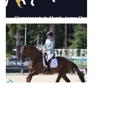
Championnats du Monde Jeunes Chevaux
: tous les partants
24 juil.
Verden 2026 - Charlotte Chalvignac Vesin :
avoir un cheval par catégorie [...] est une
belle fierté
21 juil.