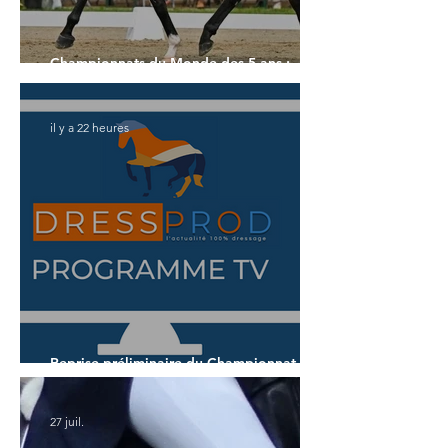
Championnats du Monde des 5 ans :
l'Allemagne et l'Hanovrien à domicile
il y a 22 heures
Reprise préliminaire du Championnat du
Monde des 5 ans
27 juil.