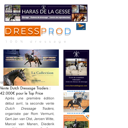
DRESS
P
R
O
D
ME
NU
100% dressage
15 mai
Vente Dutch Dressage Traders :
42.000€ pour le Top Price
Après une première édition 
début avril, la seconde vente 
Dutch Dressage Traders, 
organisée par Rom Vermunt, 
Gert Jan van Olst, Jeroen Witte, 
Marcel van Manen, Diederik 