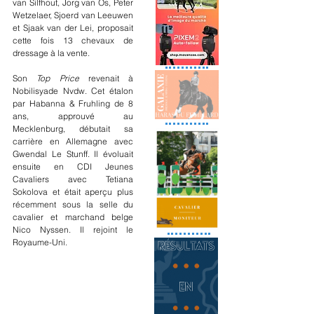
van Silfhout, Jorg van Os, Peter 
Wetzelaer, Sjoerd van Leeuwen 
et Sjaak van der Lei, proposait 
cette fois 13 chevaux de 
dressage à la vente. 
Son 
Top Price 
revenait à 
Nobilisyade Nvdw. Cet étalon 
par Habanna & Fruhling de 8 
ans, approuvé au 
Mecklenburg, débutait sa 
carrière en Allemagne avec 
Gwendal Le Stunff. Il évoluait 
ensuite en CDI Jeunes 
Cavaliers avec Tetiana 
Sokolova et était aperçu plus 
récemment sous la selle du 
cavalier et marchand belge 
Nico Nyssen. Il rejoint le 
Royaume-Uni.