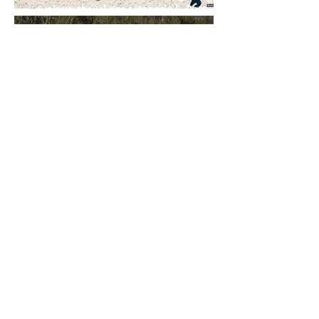
avoir un cheval par catégorie [...] est une
belle fierté
21 juil.
Championnats du Monde Jeunes Chevaux
: la sélection française
11 juil.