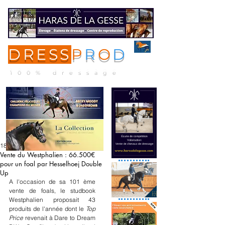
DRESS
P
R
O
D
ME
NU
100% dressage
18 juin
Vente du Westphalien : 66.500€
pour un foal par Hesselhoej Double
Up
A l'occasion de sa 101 ème 
vente de foals, le studbook 
Westphalien proposait 43 
produits de l'année dont le 
Top 
Price 
revenait à Dare to Dream 