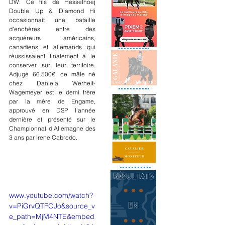
DW. Ce fils de Hesselhoej 
Double Up & Diamond Hi 
occasionnait une bataille 
d'enchères entre des 
acquéreurs américains, 
canadiens et allemands qui 
réussissaient finalement à le 
conserver sur leur territoire. 
Adjugé 66.500€, ce mâle né 
chez Daniela Werheit-
Wagemeyer est le demi frère 
par la mère de Engame, 
approuvé en DSP l'année 
dernière et présenté sur le 
Championnat d'Allemagne des 
3 ans par Irene Cabredo.
www.youtube.com/watch?
v=PiGrvQTFOJo&source_v
e_path=MjM4NTE&embed