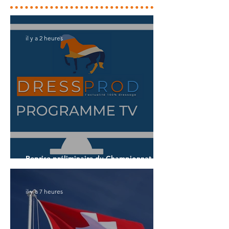
il y a 2 heures
Reprise préliminaire du Championnat du
Monde des 7 ans
il y a 7 heures