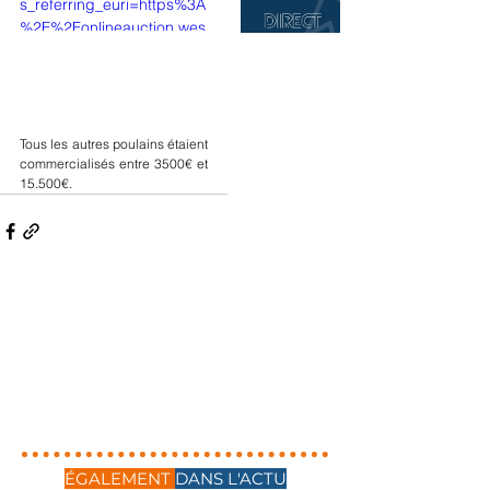
s_referring_euri=https%3A
%2F%2Fonlineauction.wes
tfalenpferde.de%2F
Tous les autres poulains étaient 
commercialisés entre 3500€ et 
15.500€.
ÉGALEMENT
DANS L'ACTU