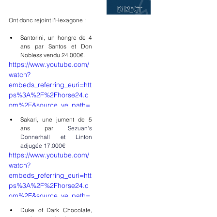
Ont donc rejoint l'Hexagone :
Santorini, un hongre de 4 
ans par Santos et Don 
Nobless vendu 24.000€.
https://www.youtube.com/
watch?
embeds_referring_euri=htt
ps%3A%2F%2Fhorse24.c
om%2F&source_ve_path=
Mjg2NjQsMTY0NTAz&v=3
Sakari, une jument de 5 
eaxzgRo6SQ&feature=you
ans par 
Sezuan's 
tu.be
Donnerhall et Linton 
adjugée 17.000€
https://www.youtube.com/
watch?
embeds_referring_euri=htt
ps%3A%2F%2Fhorse24.c
om%2F&source_ve_path=
Mjg2NjQsMTY0NTAz&v=K
Duke of Dark Chocolate, 
yvhsWnh1t0&feature=yout