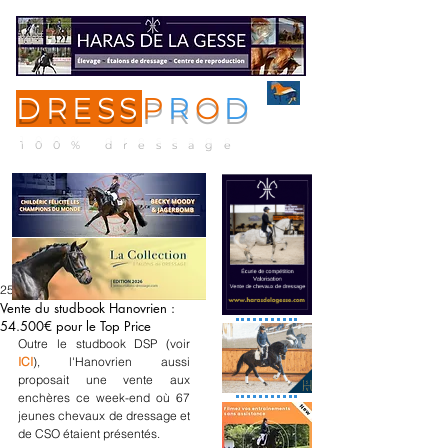
DRESS
P
R
O
D
ME
NU
100% dressage
25 janv.
Vente du studbook Hanovrien :
54.500€ pour le Top Price
Outre le studbook DSP (voir 
ICI
), l'Hanovrien aussi 
proposait une vente aux 
enchères ce week-end où 67 
jeunes chevaux de dressage et 
de CSO étaient présentés. 