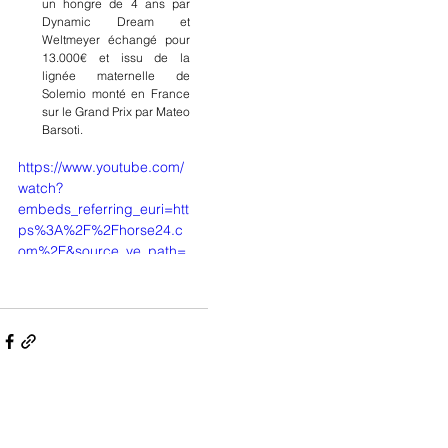
un hongre de 4 ans par 
u.be
Dynamic Dream et 
Weltmeyer échangé pour 
13.000€ et issu de la 
lignée maternelle de 
Solemio monté en France 
sur le Grand Prix par Mateo 
Barsoti.
https://www.youtube.com/
watch?
embeds_referring_euri=htt
ps%3A%2F%2Fhorse24.c
om%2F&source_ve_path=
Mjg2NjQsMTY0NTAz&v=q
v07rb4gde8&feature=yout
u.be