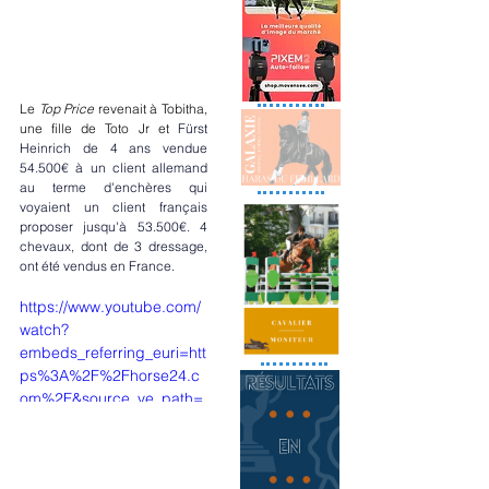
Le 
Top Price
 revenait à Tobitha, 
une fille de Toto Jr et 
Fürst 
Heinrich de 4 ans vendue 
54.500€ à un client allemand 
au terme d'enchères qui 
voyaient un client français 
proposer jusqu'à 53.500€. 4 
chevaux, dont de 3 dressage, 
ont été vendus en France.
https://www.youtube.com/
watch?
embeds_referring_euri=htt
ps%3A%2F%2Fhorse24.c
om%2F&source_ve_path=
Mjg2NjQsMTY0NTAz&v=kt
AvHIs44NI&feature=youtu.
be