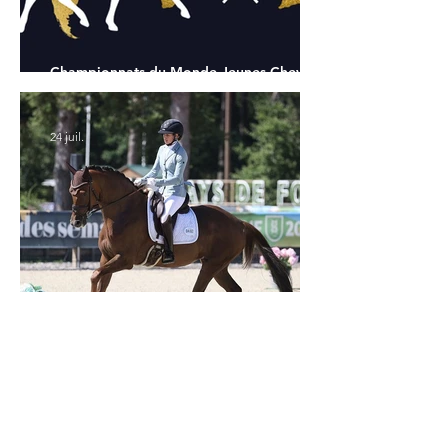
Championnats du Monde Jeunes Chevaux
: tous les partants
24 juil.
Verden 2026 - Charlotte Chalvignac Vesin :
avoir un cheval par catégorie [...] est une
belle fierté
21 juil.