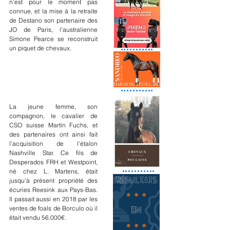
n'est pour le moment pas 
connue, et la mise à la retraite 
de Destano son partenaire des 
JO de Paris, l'australienne 
Simone Pearce se reconstruit 
un piquet de chevaux.
La jeune femme, son 
compagnon, le cavalier de 
CSO suisse Martin Fuchs, et 
des partenaires ont ainsi fait 
l'acquisition de l'étalon 
Nashville Star. Ce fils de 
Desperados FRH et Westpoint, 
né chez L. Martens, était 
jusqu'à présent propriété des 
écuries Reesink aux Pays-Bas. 
Il passait aussi en 2018 par les 
ventes de foals de Borculo où il 
était vendu 56.000€.