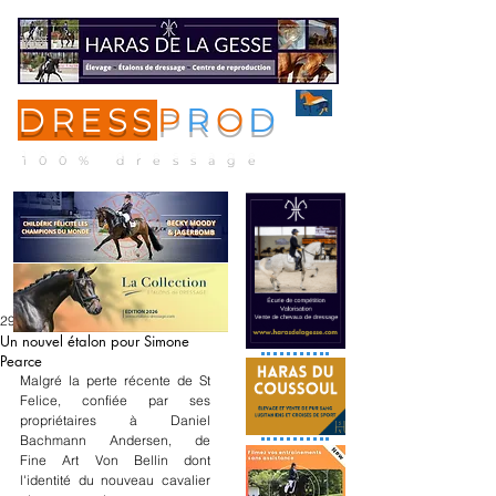
DRESS
P
R
O
D
ME
NU
100% dressage
29 oct. 2024
Un nouvel étalon pour Simone
Pearce
Malgré la perte récente de St 
Felice, confiée par ses 
propriétaires à Daniel 
Bachmann Andersen, de 
Fine Art Von Bellin dont 
l'identité du nouveau cavalier 