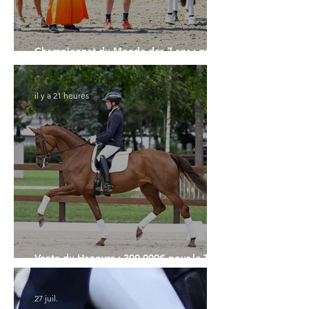
Championnat du Monde des 7 ans : quand
le pas fait la différence
il y a 21 heures
Vente du Hanovre : 300.000€ pour le Top
Price
27 juil.