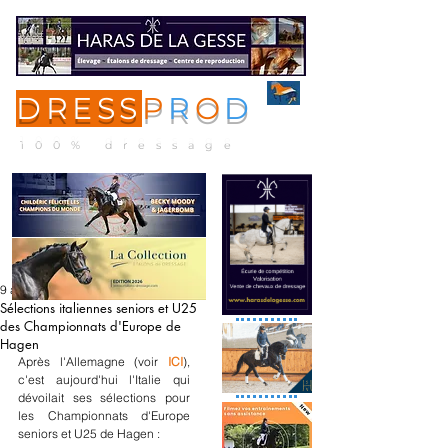
DRESS
P
R
O
D
ME
NU
100% dressage
9 août 2021
Sélections italiennes seniors et U25
des Championnats d'Europe de
Hagen
Après l'Allemagne (voir 
ICI
), 
c'est aujourd'hui l'Italie qui 
dévoilait ses sélections pour 
les Championnats d'Europe 
seniors et U25 de Hagen : 