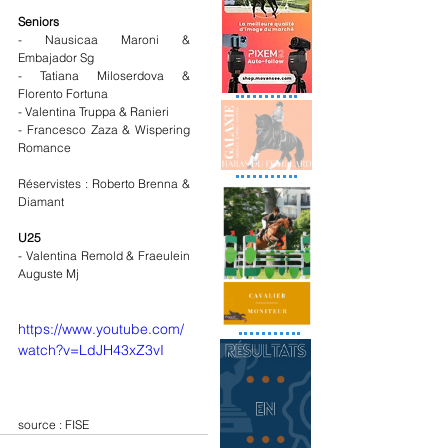
Seniors 
- Nausicaa Maroni & 
Embajador Sg
- Tatiana Miloserdova & 
Florento Fortuna
- Valentina Truppa & Ranieri
- Francesco Zaza & Wispering 
Romance
Réservistes : Roberto Brenna & 
Diamant
U25
- Valentina Remold & Fraeulein 
Auguste Mj 
https://www.youtube.com/
watch?v=LdJH43xZ3vI
source : 
FISE