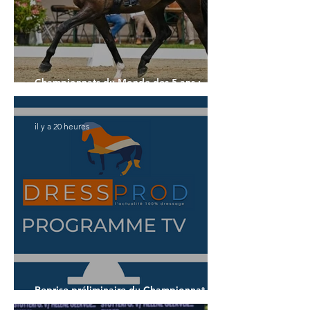
Championnats du Monde des 5 ans :
l'Allemagne et l'Hanovrien à domicile
il y a 20 heures
Reprise préliminaire du Championnat du
Monde des 5 ans