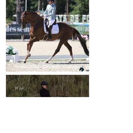
24 juil.
Verden 2026 - Charlotte Chalvignac Vesin :
avoir un cheval par catégorie [...] est une
belle fierté
21 juil.