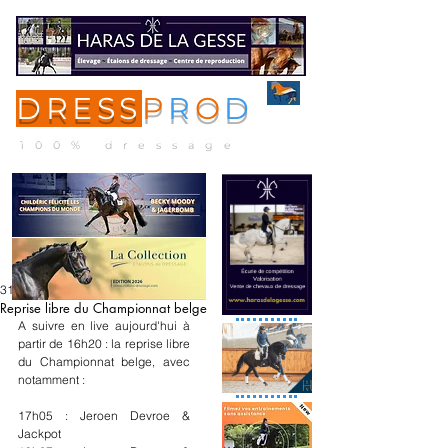
DRESS
P
R
O
D
ME
NU
100% dressage
31 mai
Reprise libre du Championnat belge
A suivre en live aujourd'hui à 
partir de 16h20 : la reprise libre 
du Championnat belge, avec 
notamment :
17h05 : Jeroen Devroe & 
Jackpot