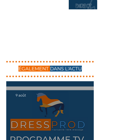
ÉGALEMENT
DANS L'ACTU
9 août