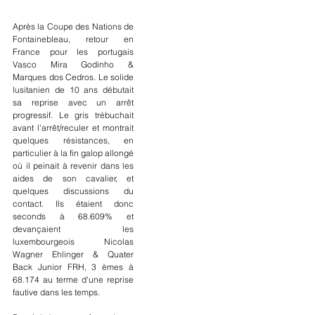
Après la Coupe des Nations de 
Fontainebleau, retour en 
France pour les portugais 
Vasco Mira Godinho & 
Marques dos Cedros. Le solide 
lusitanien de 10 ans débutait 
sa reprise avec un arrêt 
progressif. Le gris trébuchait 
avant l'arrêt/reculer et montrait 
quelques résistances, en 
particulier à la fin galop allongé 
où il peinait à revenir dans les 
aides de son cavalier, et 
quelques discussions du 
contact. Ils étaient donc 
seconds à 68.609% et 
devançaient les 
luxembourgeois Nicolas 
Wagner Ehlinger & Quater 
Back Junior FRH, 3 èmes à 
68.174 au terme d'une reprise 
fautive dans les temps.