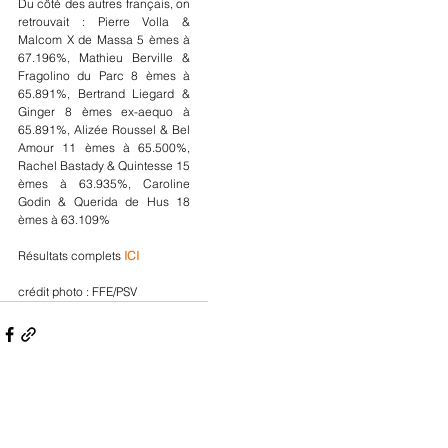
Du côté des autres français, on 
retrouvait : Pierre Volla & 
Malcom X de Massa 5 èmes à 
67.196%, Mathieu Berville & 
Fragolino du Parc 8 èmes à 
65.891%, Bertrand Liegard & 
Ginger 8 èmes ex-aequo à 
65.891%, Alizée Roussel & Bel 
Amour 11 èmes à 65.500%, 
Rachel Bastady & Quintesse 15 
èmes à 63.935%, Caroline 
Godin & Querida de Hus 18 
èmes à 63.109%
Résultats complets 
ICI
crédit photo : FFE/PSV