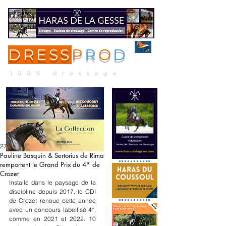
DRESS
P
R
O
D
ME
NU
100% dressage
27 juin
Pauline Basquin & Sertorius de Rima
remportent le Grand Prix du 4* de
Crozet
Installé dans le paysage de la 
discipline depuis 2017, le CDI 
de Crozet renoue cette année 
avec un concours labellisé 4*, 
comme en 2021 et 2022. 10 