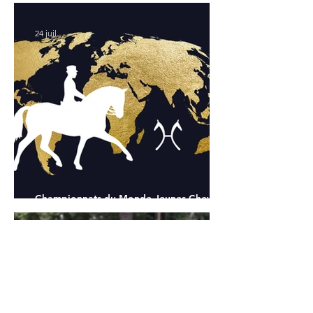
Chapelle : la sélection française
24 juil.
Championnats du Monde Jeunes Chevaux
: tous les partants
24 juil.