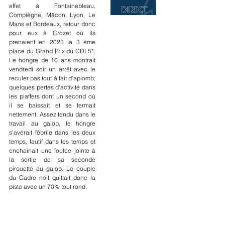
effet à Fontainebleau, 
Compiègne, Mâcon, Lyon, Le 
Mans et Bordeaux, retour donc 
pour eux à Crozet où ils 
prenaient en 2023 la 3 ème 
place du Grand Prix du CDI 5*. 
Le hongre de 16 ans montrait 
vendredi soir un arrêt avec le 
reculer pas tout à fait d'aplomb, 
quelques pertes d'activité dans 
les piaffers dont un second où 
il se baissait et se fermait 
nettement. Assez tendu dans le 
travail au galop, le hongre 
s'avérait fébrile dans les deux 
temps, fautif dans les temps et 
enchainait une foulée jointe à 
la sortie de sa seconde 
pirouette au galop. Le couple 
du Cadre noit quittait donc la 
piste avec un 70% tout rond.