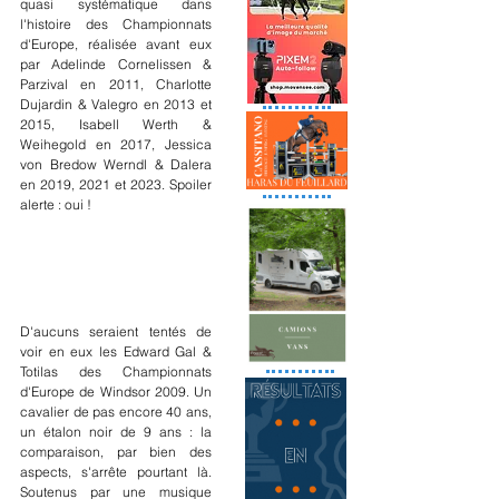
quasi systématique dans 
l'histoire des Championnats 
d'Europe, réalisée avant eux 
par Adelinde Cornelissen & 
Parzival en 2011, Charlotte 
Dujardin & Valegro en 2013 et 
2015, Isabell Werth & 
Weihegold en 2017, Jessica 
von Bredow Werndl & Dalera 
en 2019, 2021 et 2023. Spoiler 
alerte : oui !
D'aucuns seraient tentés de 
voir en eux les Edward Gal & 
Totilas des Championnats 
d'Europe de Windsor 2009. Un 
cavalier de pas encore 40 ans, 
un étalon noir de 9 ans : la 
comparaison, par bien des 
aspects, s'arrête pourtant là. 
Soutenus par une musique 