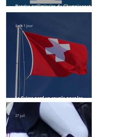
Reprise préliminaire du Championnat du
Monde des 7 ans
il y a 1 jour
La Suisse perd un couple pour les
Championnats du Monde
27 juil.