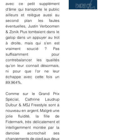
avec ce petit supplément 
d'âme qui transporte le public 
ailleurs et relègue aussi au 
second plan les fautes 
éventuelles, Justin Verboomen 
& Zonik Plus tombaient dans le 
galop dans un appuyer au trot 
à droite, mais qui s'en est 
vraiment soucié ? Pas 
suffisamment pour 
contrebalancer les qualités 
qu'on leur connait désormais, 
ni pour que l'or ne leur 
échappe avec cette fois un 
89.964%.
Comme sur le Grand Prix 
Spécial, Cathrine Laudrup 
Dufour & MSJ Freestyle sont à 
nouveau en argent. Malgré une 
jolie fluidité, la fille de 
Fidermark, très délicatement et 
intelligemment montée par la 
danoise accrochait ses 
changements de pied aux deux 