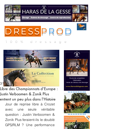
DRESS
P
R
O
D
ME
NU
100% dressage
31 août 2025
Libre des Championnats d'Europe :
Justin Verboomen & Zonik Plus
entrent un peu plus dans l'Histoire
Jour de reprise libre à Crozet 
avec une seule véritable 
question : Justin Verboomen & 
Zonik Plus feraient-ils le doublé 
GPS/RLM ? Une performance 