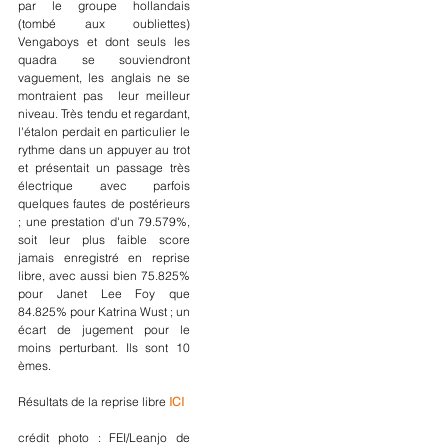
par le groupe hollandais 
(tombé aux oubliettes) 
Vengaboys et dont seuls les 
quadra se souviendront 
vaguement, les anglais ne se 
montraient pas  leur meilleur 
niveau. Très tendu et regardant, 
l'étalon perdait en particulier le 
rythme dans un appuyer au trot 
et présentait un passage très 
électrique avec parfois 
quelques fautes de postérieurs 
; une prestation d'un 79.579%, 
soit leur plus faible score 
jamais enregistré en reprise 
libre, avec aussi bien 75.825% 
pour Janet Lee Foy que 
84.825% pour Katrina Wust ; un 
écart de jugement pour le 
moins perturbant. Ils sont 10 
èmes.
Résultats de la reprise libre 
ICI
crédit photo : FEI/Leanjo de 