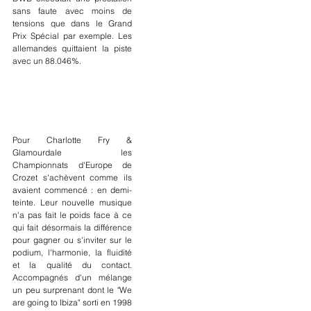
sans faute avec moins de 
tensions que dans le Grand 
Prix Spécial par exemple. Les 
allemandes quittaient la piste 
avec un 88.046%. 
Pour Charlotte Fry & 
Glamourdale les 
Championnats d'Europe de 
Crozet s'achèvent comme ils 
avaient commencé : en demi-
teinte. Leur nouvelle musique 
n'a pas fait le poids face à ce 
qui fait désormais la différence 
pour gagner ou s'inviter sur le 
podium, l'harmonie, la fluidité 
et la qualité du contact. 
Accompagnés d'un mélange 
un peu surprenant dont le "We 
are going to Ibiza" sorti en 1998 