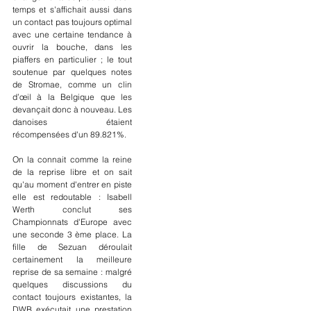
temps et s'affichait aussi dans 
un contact pas toujours optimal 
avec une certaine tendance à 
ouvrir la bouche, dans les 
piaffers en particulier ; le tout 
soutenue par quelques notes 
de Stromae, comme un clin 
d’œil à la Belgique que les 
devançait donc à nouveau. Les 
danoises étaient 
récompensées d'un 89.821%.
On la connait comme la reine 
de la reprise libre et on sait 
qu'au moment d'entrer en piste 
elle est redoutable : Isabell 
Werth conclut ses 
Championnats d'Europe avec 
une seconde 3 ème place. La 
fille de Sezuan déroulait 
certainement la meilleure 
reprise de sa semaine : malgré 
quelques discussions du 
contact toujours existantes, la 
DWB exécutait une prestation 