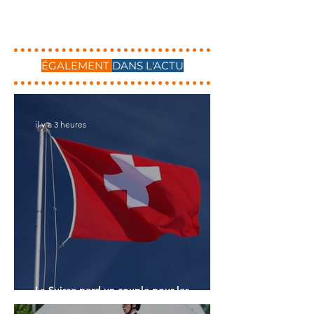
ÉGALEMENT
DANS L'ACTU
il y a 3 heures
La Suisse perd un couple pour les
Championnats du Monde