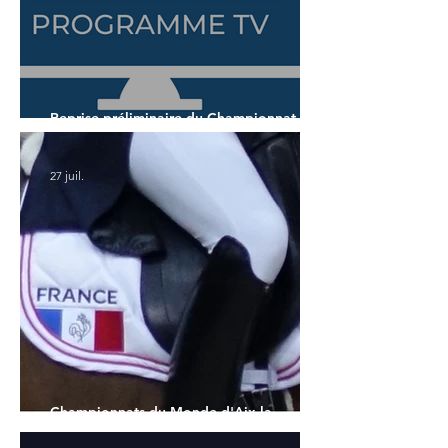
Reprise préliminaire du Championnat du
Monde des 5 ans
27 juil.
Championnats du Monde d'Aix la
Chapelle : la sélection française