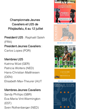
Championnats Jeunes 
Cavaliers et U25 de 
Pilisjászfalu, 6 au 12 juillet
President U25
 : Raphaël Saleh 
(FRA)
President Jeunes Cavaliers
 : 
Carlos Lopes (POR)
Membres U25
Katrina Wüst (GER)
Patricia Wolters (NED)
Hans-Christian Matthiesen 
(DEN)
Elisabeth Max-Theurer (AUT
Membres Jeunes Cavaliers
Sandy Phillips (GBR)
Eva-Maria Vint-Warmington 
(EST)
Sven Rothenberger (NED)