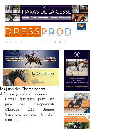
DRESS
P
R
O
D
ME
NU
100% dressage
17 févr.
Les jurys des Championnats
d'Europe Jeunes sont connus
Depuis quelques jours, les 
jurys des Championnats 
d'Europe U25, Jeunes 
Cavaliers, Juniors,  Children 
sont connus :