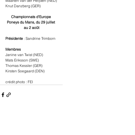
Maarten van der Heijden (NED)
Knut Danzberg (GER)
Championnats d'Europe 
Poneys du Mans, du 29 juillet 
au 2 août
Présidente 
: Sandrine Trimborn
Membres
Janine van Twist (NED)
Mats Eriksson (SWE)
Thomas Kessler (GER)
Kirsten Soegaard (DEN)
crédit photo : FEI