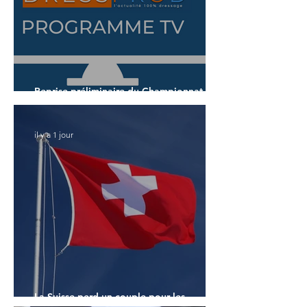
Reprise préliminaire du Championnat du
Monde des 7 ans
il y a 1 jour
La Suisse perd un couple pour les