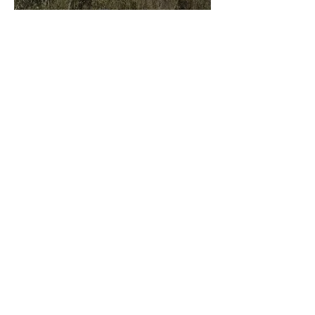
belle fierté
21 juil.
Championnats du Monde Jeunes Chevaux
: la sélection française
11 juil.