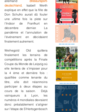
allemand 
dressursport-
deutschland
, Isabell Werth 
explique en effet que la fille de 
Don Schufro aurait dû fouler 
une ultime fois la piste sur 
l'Indoor de Franfkurt en 
décembre dernier. La 
pandémie et l'annulation de 
l'événement en décidaient 
finalement autrement.
Weihegold Old quittera 
finalement les terrains de 
compétitions après la Finale 
Coupe du Monde de Leipzig où 
elle tentera de s'imposer pour 
la 4 ème et dernière fois : 
qualifiée comme tenante du 
titre, elle doit néanmoins 
participer à deux étapes au 
cours de la saison.  Déjà 
vainqueurs à Lyon, les 
numéros 4 mondiales devraient 
donc préalablement s'aligner 
sur l'étape de S'Hertogenbosch 