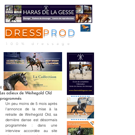
DRESS
P
R
O
D
ME
NU
100% dressage
6 févr. 2022
Les adieux de Weihegold Old
programmés
Un peu moins de 5 mois après 
l'annonce de la mise à la 
retraite de Weihegold Old, sa 
dernière danse est désormais 
programmée : dans une 
interview accordée au site 