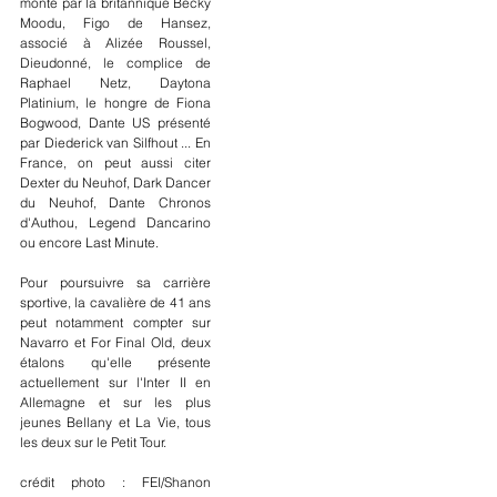
monté par la britannique Becky 
Moodu, Figo de Hansez, 
associé à Alizée Roussel, 
Dieudonné, le complice de 
Raphael Netz, Daytona 
Platinium, le hongre de Fiona 
Bogwood, Dante US présenté 
par Diederick van Silfhout ... En 
France, on peut aussi citer 
Dexter du Neuhof, Dark Dancer 
du Neuhof, Dante Chronos 
d'Authou, Legend Dancarino 
ou encore Last Minute.
Pour poursuivre sa carrière 
sportive, la cavalière de 41 ans 
peut notamment compter sur 
Navarro et For Final Old, deux 
étalons qu'elle présente 
actuellement sur l'Inter II en 
Allemagne et sur les plus 
jeunes Bellany et La Vie, tous 
les deux sur le Petit Tour.
crédit photo : FEI/Shanon 