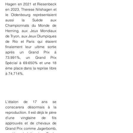
Hagen en 2021 et Riesenbeck 
en 2023, Therese Nilshagen et 
le Oldenbourg représentaient 
aussi la Suède aux 
Championnats du Monde de 
Herning, aux Jeux Mondiaux 
de Tryon, aux Jeux Olumpiques 
de Rio et Paris qui étaient 
finalement leur ultime sortie 
après un Grand Prix à 
73.991%, un Grand Prix 
Spécial à 69.650% et une 18 
ème place dans la reprise libre 
à 74.714%.
L'étalon de 17 ans se 
conscarera désormais à la 
reproduction. Il est déjà le père 
d'une vingtaine de fils 
approuvés et de chevaux de 
Grand Prix comme Jagerbomb, 