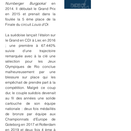
Nurnberger Burgpokal 
en 
2014. Il débutait le Grand Prix 
en 2015 et prenait dans la 
foulée la 5 ème place de la 
Finale du circuit 
Louis d'Or
. 
La suédoise lançait l'étalon sur 
le Grand en CDI à Lier, en 2016 
; une première à 67.440% 
suivie d'une trajectoire 
remarquée avec à la clé une 
sélection pour les Jeux 
Olympiques de Rio conclue 
malheureusement par une 
blessure sur place qui les 
empêchait de prendre part à la 
compétition. Malgré ce coup 
dur, le couple suédois devenait 
au fil des années une solide 
cartouche de son équipe 
nationale : deux fois médaillés 
de bronze par équipe aux 
Championnats d'Europe de 
Goteborg en 2017 et Rotterdam 
en 2019 et deux fois 4 ème à 