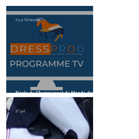
ans
il y a 10 heures
Finale du Championnat du Monde des 7
ans
27 juil.