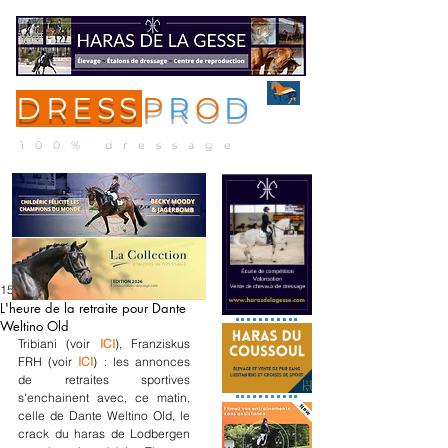
DRESS
P
R
O
D
ME
NU
100% dressage
15 déc. 2024
L'heure de la retraite pour Dante
Weltino Old
Tribiani (voir 
ICI
), Franziskus 
FRH (voir 
ICI
) : les annonces 
de retraites sportives 
s'enchainent avec, ce matin, 
celle de Dante Weltino Old, le 
crack du haras de Lodbergen 