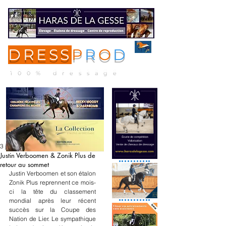
DRESS
P
R
O
D
ME
NU
100% dressage
3 juin
Justin Verboomen & Zonik Plus de
retour au sommet
Justin Verboomen et son étalon 
Zonik Plus reprennent ce mois-
ci la tête du classement 
mondial après leur récent 
succès sur la Coupe des 
Nation de Lier. Le sympathique 