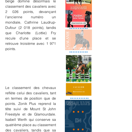
belge domine désormais le 
classement des cavaliers avec 
2 026 points, devançant 
l’ancienne numéro un 
mondiale, Cathrine Laudrup-
Dufour (2 018 points), tandis 
que Charlotte (Lottie) Fry 
recule d’une place et se 
retrouve troisième avec 1 971 
points.
Le classement des chevaux 
reflète celui des cavaliers, tant 
en termes de position que de 
points. Zonik Plus reprend la 
tête suivi de Mount St John 
Freestyle et de Glamourdale. 
Isabell Werth qui conserve sa 
quatrième place au classement 
des cavaliers, tandis que sa 