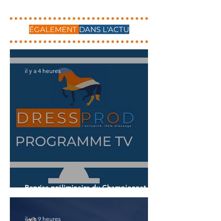
ÉGALEMENT
DANS L'ACTU
il y a 4 heures
Reprise préliminaire du Championnat du
Monde des 7 ans
il y a 9 heures