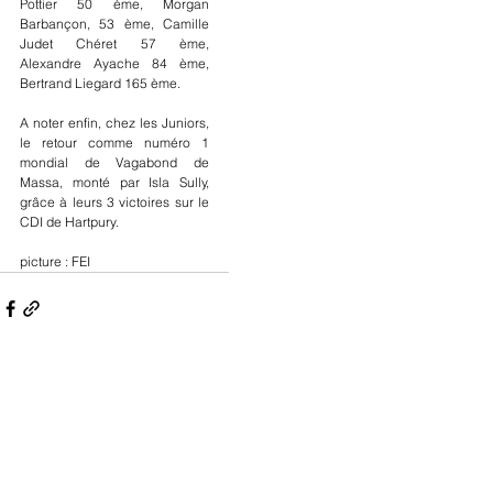
Pottier 50 ème, Morgan 
Barbançon, 53 ème, Camille 
Judet Chéret 57 ème, 
Alexandre Ayache 84 ème, 
Bertrand Liegard 165 ème.
A noter enfin, chez les Juniors, 
le retour comme numéro 1 
mondial de Vagabond de 
Massa, monté par Isla Sully, 
grâce à leurs 3 victoires sur le 
CDI de Hartpury.
picture : FEI