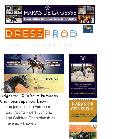
DRESS
P
R
O
D
ME
NU
100% dressage
17 févr.
Judges for 2026 Youth European
Championships now known
The juries for the European 
U25, Young Riders, Juniors, 
and Children Championships 
have now known :