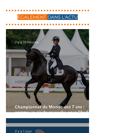
ÉGALEMENT
DANS L'ACTU
il y a 15 heures
Championnat du Monde des 7 ans :
comme un air de revanche pour Charlotte
Dujardin
il y a 1 jour