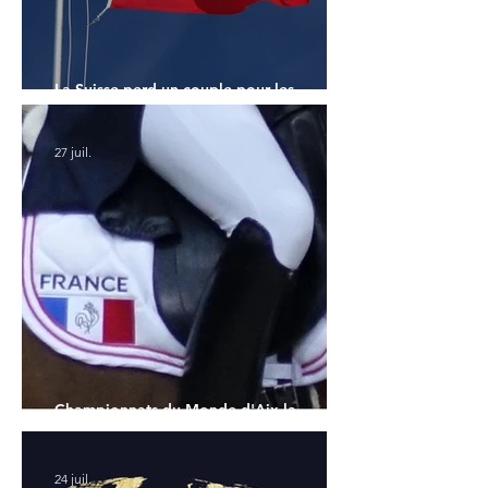
La Suisse perd un couple pour les
Championnats du Monde
27 juil.
Championnats du Monde d'Aix la
Chapelle : la sélection française
24 juil.