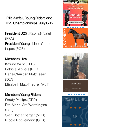
Pilisjászfalu Young Riders and 
U25 Championships, July 6-12
President U25
 : Raphaël Saleh 
(FRA)
President Young riders
: Carlos 
Lopes (POR)
Members U25
Katrina Wüst (GER)
Patricia Wolters (NED)
Hans-Christian Matthiesen 
(DEN)
Elisabeth Max-Theurer (AUT
Members Young Riders
Sandy Phillips (GBR)
Eva-Maria Vint-Warmington 
(EST)
Sven Rothenberger (NED)
Nicole Nockemann (GER)