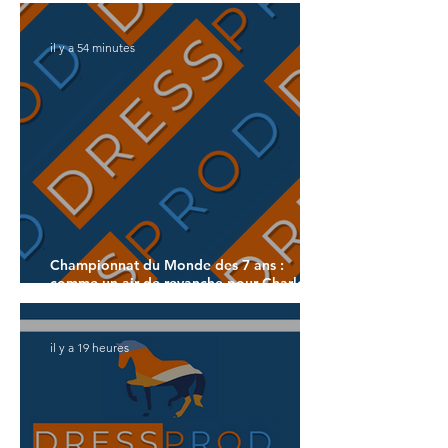
il y a 54 minutes
Championnat du Monde des 7 ans :
comme un air de revanche pour Charlotte
Dujardin
il y a 19 heures