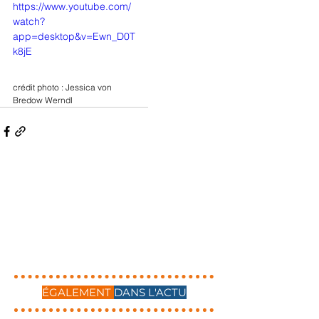
https://www.youtube.com/
watch?
app=desktop&v=Ewn_D0T
k8jE
crédit photo : Jessica von 
Bredow Werndl
ÉGALEMENT
DANS L'ACTU