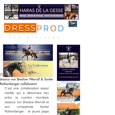
DRESS
P
R
O
D
ME
NU
100% dressage
22 mars 2024
Jessica von Bredow Werndl & Sonke
Rothenberger collaborent
C'est une collaboration assez 
inédite qui a désormais lieu 
entre la numéro mondiale 
Jessica von Bredow Werndl et 
son compatriote Sonke 
Rothenberger : le jeune papa 