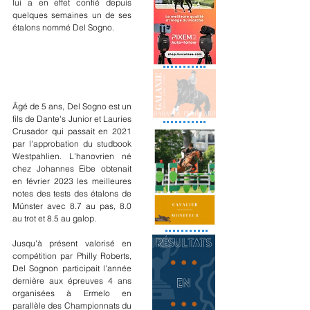
lui a en effet confié depuis 
quelques semaines un de ses 
étalons nommé Del Sogno.
Âgé de 5 ans, Del Sogno est un 
fils de Dante's Junior et Lauries 
Crusador qui passait en 2021 
par l'approbation du studbook 
Westpahlien. L'hanovrien né 
chez Johannes Eibe obtenait 
en février 2023 les meilleures 
notes des tests des étalons de 
Münster avec 8.7 au pas, 8.0 
au trot et 8.5 au galop. 
Jusqu'à présent valorisé en 
compétition par Philly Roberts, 
Del Sognon participait l'année 
dernière aux épreuves 4 ans 
organisées à Ermelo en 
parallèle des Championnats du 