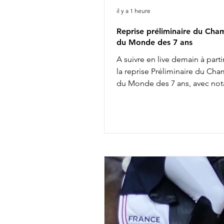
il y a 1 heure
Reprise préliminaire du Cha
du Monde des 7 ans
A suivre en live demain à parti
la reprise Préliminaire du Ch
du Monde des 7 ans, avec no
8h02 : Diederik van Silfhout &
Van De Wimphof 8h26 : Charlo
Chalvignac Vesin & Secret Lif
9h58 : Charlotte Dujardin & S
11h20 : Mathilde Juglaret & Fi
des Paluds 11h28 : Dinja van L
Viper 13h14 : Jeanna Hogberg
Severucci HT 13h22 : Leonie R
Glamdale WP Liste de départ
ICI