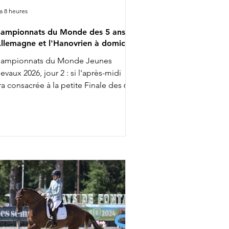
y a 8 heures
ampionnats du Monde des 5 ans :
Allemagne et l'Hanovrien à domicile
ampionnats du Monde Jeunes
evaux 2026, jour 2 : si l'après-midi
ra consacrée à la petite Finale des 6
s, la matinée était aujourd'hui à la
nération des 5 ans, largement
minée par l'Allemagne. Complet,
ns être exagérément exubérant
mme c'est parfois le cas, voilà
mment on pourrait être résumer
nfach Imposant B, vainqueur
jourd'hui de la reprise Préliminaire
s 5 ans avec Kira Laura Soddemann ;
 cavalière de 39 ans participe cette
maine à son premier