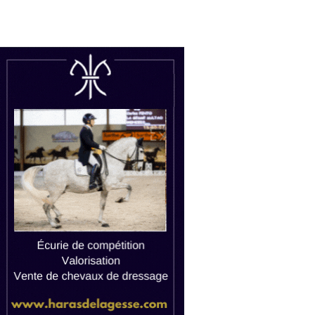
uctions
Watch live