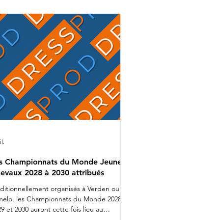
mion bien rempli que Charlotte
alvignac et Jean Vesin prendront
ns quelques jours la route de
Allemagne avec 1 cheval par catégo
il.
s Championnats du Monde Jeunes
evaux 2028 à 2030 attribués
aditionnellement organisés à Verden ou
melo, les Championnats du Monde 2028,
9 et 2030 auront cette fois lieu au
nemark. Lors d'une réunion organisée ces