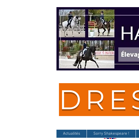
DRE
Actualités
Sorry Shakespeare !