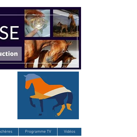
nchères
Programme TV
Vidéos