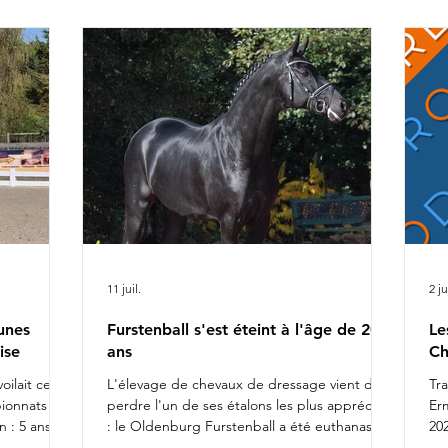
ca
r Alizée
Ch
rel
da
fiers de
l'
11 juil.
2 ju
unes
Furstenball s'est éteint à l'âge de 20
Le
ise
ans
Ch
oilait ce
L'élevage de chevaux de dressage vient de
Tr
pionnats du
perdre l'un de ses étalons les plus appréciés
Er
 : 5 ans
: le Oldenburg Furstenball a été euthanasié
202
otte
le 10 juillet 2026, à l'âge de 20 ans, après la
Da