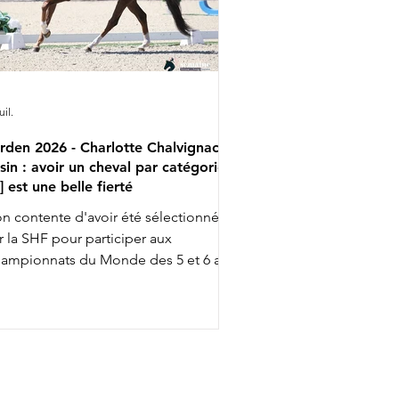
uil.
rden 2026 - Charlotte Chalvignac
sin : avoir un cheval par catégorie
..] est une belle fierté
n contente d'avoir été sélectionnée
r la SHF pour participer aux
ampionnats du Monde des 5 et 6 ans
ec Fashion Breaker Majishan et Furstin
to LH, Charlotte Chalvignac Vesin fait
up triple … puisqu'elle a aussi gagné
n ticket pour l’événement chez les 7
s en étant sélectionnée par la FFE
ec son Secret Life Majishan. C'est le