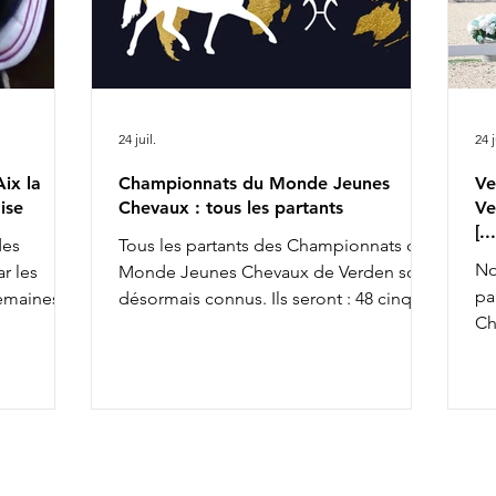
24 juil.
24 j
ix la
Championnats du Monde Jeunes
Ve
ise
Chevaux : tous les partants
Ve
[.
des
Tous les partants des Championnats du
No
r les
Monde Jeunes Chevaux de Verden sont
pa
semaines,
désormais connus. Ils seront : 48 cinq
Ch
achèvant ce
ans, 45 six ans et 43 sept ans : 5 ans 6 ans
av
la FFE
7 ans
To
osition
co
so
x la
an
& Ruling
av
rius de