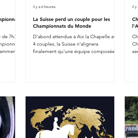
il y a 6 heures
il 
mpionnat
La Suisse perd un couple pour les
Ch
Championnats du Monde
l'
r de 7h30 :
D'abord attendue à Aix la Chapelle avec
Ch
ampionnat
4 couples, la Suisse n'alignera
Ch
tamment :
finalement qu'une équipe composée
se
 O'Toto
de 3 cavalières pour les Championnats
an
tte
du Monde. Ce ne sont finalement que
gé
e Majishan
Delia Eggenberger & Santa Maria,
do
ecret Agent
Charlotte Lenherr & Dettori et Estelle
sa
nest Pearl
Wettstein & Quaterboy qui porteront la
co
iere & Red
semaine prochaine les couleurs
co
 &
helvétiques. Charlotta Rogerson &
Ei
ichter &
Bonheur de la Vie ont en effet été retirés
au
 complète
de l'équipe nationale. Aucune réserve
de
n'a par ailleurs été appelée pour les
la
rempl
se