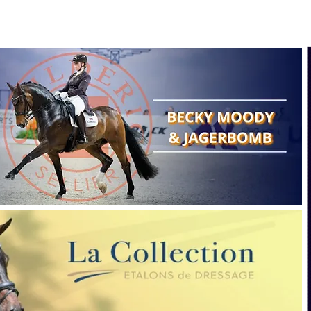
Search
Show reports
Breeding
A
Points of view