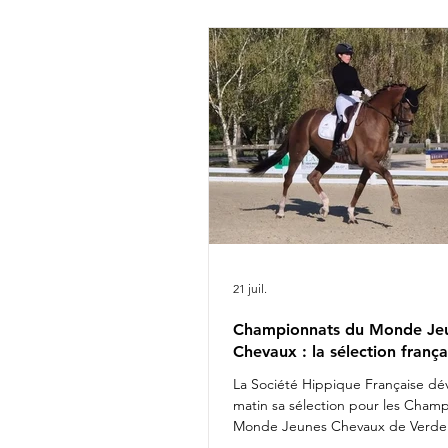
Rima Bertrand Liegard & Ginge
Roussel & Bel Amour Jean Mo
commentait : " Nous sommes 
présenter une é
21 juil.
Championnats du Monde Je
Chevaux : la sélection frança
La Société Hippique Française dév
matin sa sélection pour les Cham
Monde Jeunes Chevaux de Verden
Fashion Breaker Majishan & Charl