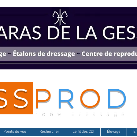
SS
P
R
O
D
100% dressage
Points de vue
Rechercher
Le fil des CDI
Élevage
E