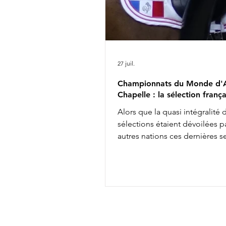
27 juil.
Championnats du Monde d'A
Chapelle : la sélection frança
Alors que la quasi intégralité 
sélections étaient dévoilées pa
autres nations ces dernières 
les engagements définitifs s'
soir à minuit auprès de la FEI, 
annonçait aujourd'hui la comp
de l'équipe de France des
Championnats du Monde d'Ai
Chapelle : Alexandre Ayache 
Olivia Pauline Basquin & Serto