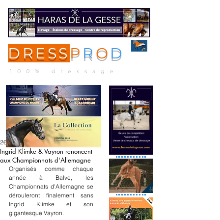
DRESS
P
R
O
D
ME
NU
100% dressage
26 mai
Ingrid Klimke & Vayron renoncent
aux Championnats d'Allemagne
Organisés comme chaque 
année à Balve, les 
Championnats d'Allemagne se 
dérouleront finalement sans 
Ingrid Klimke et son 
gigantesque Vayron.