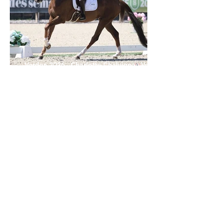
Verden 2026 - Charlotte Chalvignac Vesin :
avoir un cheval par catégorie [...] est une
belle fierté
21 juil.
Championnats du Monde Jeunes Chevaux