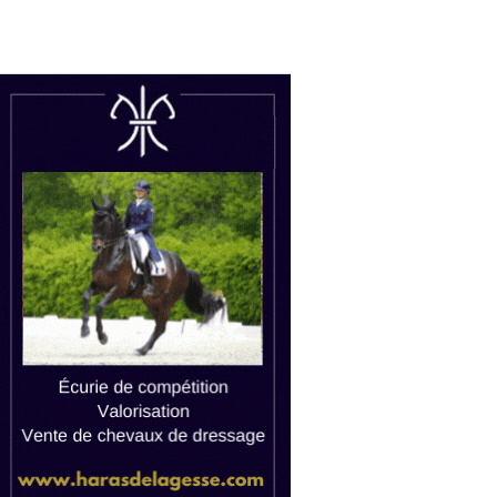
uctions
Watch live