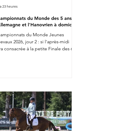
y a 23 heures
ampionnats du Monde des 5 ans :
Allemagne et l'Hanovrien à domicile
ampionnats du Monde Jeunes
evaux 2026, jour 2 : si l'après-midi
ra consacrée à la petite Finale des 6
s, la matinée était aujourd'hui à la
nération des 5 ans, largement
minée par l'Allemagne. Complet,
ns être exagérément exubérant
mme c'est parfois le cas, voilà
mment on pourrait être résumer
nfach Imposant B, vainqueur
jourd'hui de la reprise Préliminaire
s 5 ans avec Kira Laura Soddemann ;
 cavalière de 39 ans participe cette
maine à son premier