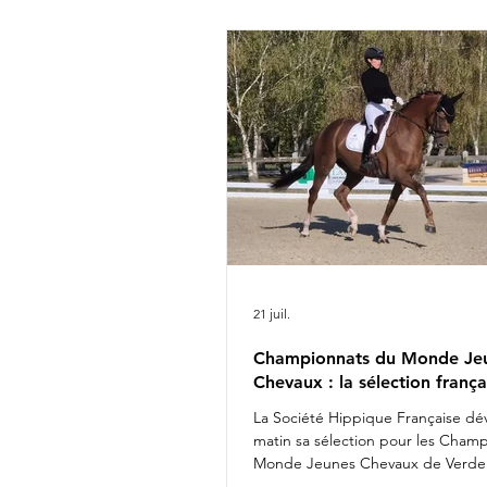
Rima Bertrand Liegard & Ginge
Roussel & Bel Amour Jean Mo
commentait : " Nous sommes 
présenter une é
21 juil.
Championnats du Monde Je
Chevaux : la sélection frança
La Société Hippique Française dév
matin sa sélection pour les Cham
Monde Jeunes Chevaux de Verden
Fashion Breaker Majishan & Charl