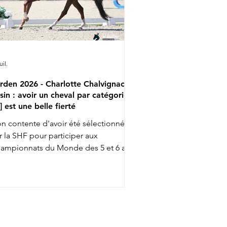
uil.
rden 2026 - Charlotte Chalvignac
sin : avoir un cheval par catégorie
..] est une belle fierté
n contente d'avoir été sélectionnée
r la SHF pour participer aux
ampionnats du Monde des 5 et 6 ans
ec Fashion Breaker Majishan et Furstin
to LH, Charlotte Chalvignac Vesin fait
up triple … puisqu'elle a aussi gagné
n ticket pour l’événement chez les 7
s en étant sélectionnée par la FFE
ec son Secret Life Majishan. C'est le