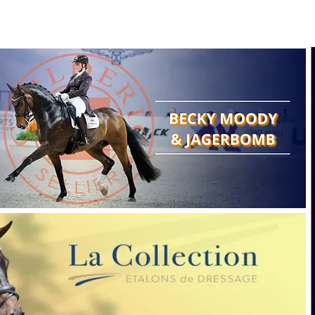
Search
Show reports
Breeding
A
Points of view