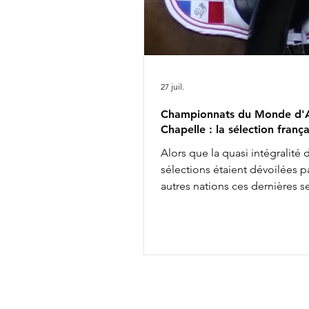
27 juil.
Championnats du Monde d'A
Chapelle : la sélection frança
Alors que la quasi intégralité 
sélections étaient dévoilées pa
autres nations ces dernières 
les engagements définitifs s'
soir à minuit auprès de la FEI, 
annonçait aujourd'hui la comp
de l'équipe de France des
Championnats du Monde d'Ai
Chapelle : Alexandre Ayache 
Olivia Pauline Basquin & Serto