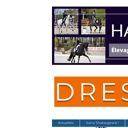
DRE
Actualités
Sorry Shakespeare !