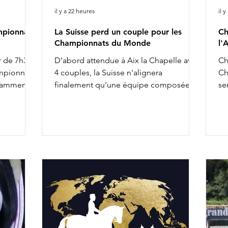
il y a 22 heures
il 
mpionnat
La Suisse perd un couple pour les
Ch
Championnats du Monde
l'
r de 7h30 :
D'abord attendue à Aix la Chapelle avec
Ch
ampionnat
4 couples, la Suisse n'alignera
Ch
tamment :
finalement qu'une équipe composée
se
 O'Toto
de 3 cavalières pour les Championnats
an
tte
du Monde. Ce ne sont finalement que
gé
e Majishan
Delia Eggenberger & Santa Maria,
do
ecret Agent
Charlotte Lenherr & Dettori et Estelle
sa
nest Pearl
Wettstein & Quaterboy qui porteront la
co
iere & Red
semaine prochaine les couleurs
co
 &
helvétiques. Charlotta Rogerson &
Ei
ichter &
Bonheur de la Vie ont en effet été retirés
au
 complète
de l'équipe nationale. Aucune réserve
de
n'a par ailleurs été appelée pour les
la
rempl
se