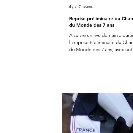
il y a 17 heures
Reprise préliminaire du Cha
du Monde des 7 ans
A suivre en live demain à parti
la reprise Préliminaire du Ch
du Monde des 7 ans, avec no
8h02 : Diederik van Silfhout &
Van De Wimphof 8h26 : Charlo
Chalvignac Vesin & Secret Lif
9h58 : Charlotte Dujardin & S
11h20 : Mathilde Juglaret & Fi
des Paluds 11h28 : Dinja van L
Viper 13h14 : Jeanna Hogberg
Severucci HT 13h22 : Leonie R
Glamdale WP Liste de départ
ICI