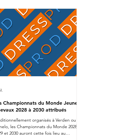
mion bien rempli que Charlotte
alvignac et Jean Vesin prendront
ns quelques jours la route de
Allemagne avec 1 cheval par catégo
il.
s Championnats du Monde Jeunes
evaux 2028 à 2030 attribués
aditionnellement organisés à Verden ou
melo, les Championnats du Monde 2028,
9 et 2030 auront cette fois lieu au
nemark. Lors d'une réunion organisée ces