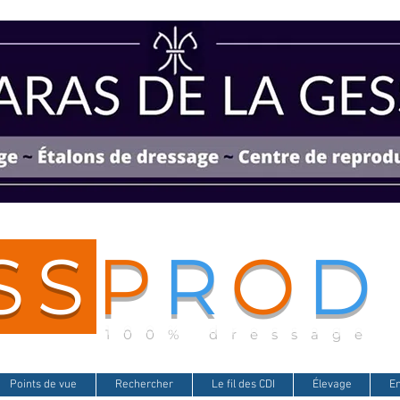
SS
P
R
O
D
100% dressage
Points de vue
Rechercher
Le fil des CDI
Élevage
E