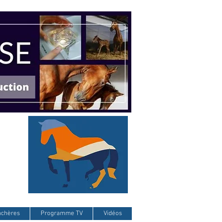
nchères
Programme TV
Vidéos