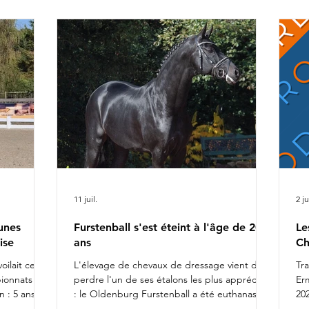
ca
r Alizée
Ch
rel
da
fiers de
l'
11 juil.
2 ju
unes
Furstenball s'est éteint à l'âge de 20
Le
ise
ans
Ch
oilait ce
L'élevage de chevaux de dressage vient de
Tr
pionnats du
perdre l'un de ses étalons les plus appréciés
Er
 : 5 ans
: le Oldenburg Furstenball a été euthanasié
202
otte
le 10 juillet 2026, à l'âge de 20 ans, après la
Da