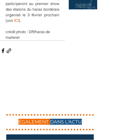
participeront au premier show 
des étalons du haras bordelais 
organisé le 3 février prochain 
(voir 
ICI
).
crédit photo : DR/haras de 
malleret
ÉGALEMENT
DANS L'ACTU