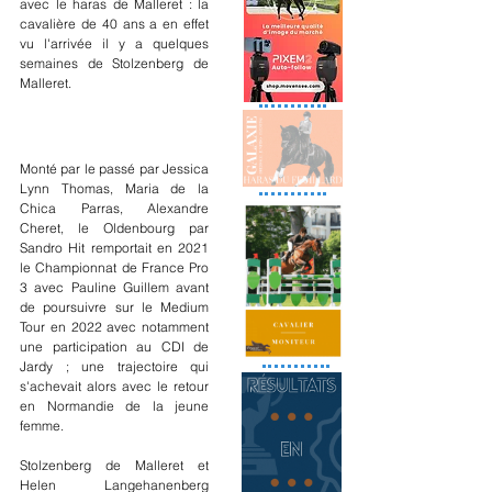
avec le haras de Malleret : la 
cavalière de 40 ans a en effet 
vu l'arrivée il y a quelques 
semaines de Stolzenberg de 
Malleret.
Monté par le passé par Jessica 
Lynn Thomas, Maria de la 
Chica Parras, Alexandre 
Cheret, le Oldenbourg par 
Sandro Hit remportait en 2021 
le Championnat de France Pro 
3 avec Pauline Guillem avant 
de poursuivre sur le Medium 
Tour en 2022 avec notamment 
une participation au CDI de 
Jardy ; une trajectoire qui 
s'achevait alors avec le retour 
en Normandie de la jeune 
femme.
Stolzenberg de Malleret et 
Helen Langehanenberg 