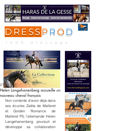
DRESS
P
R
O
D
ME
NU
100% dressage
21 janv. 2023
Helen Langehanenberg accueille un
nouveau cheval français
Non contente d'avoir déjà dans 
ses écuries Zaëta de Malleret 
et Golden Romance de 
Malleret PS, l'allemande Helen 
Langehanenberg poursuit et 
développe sa collaboration 