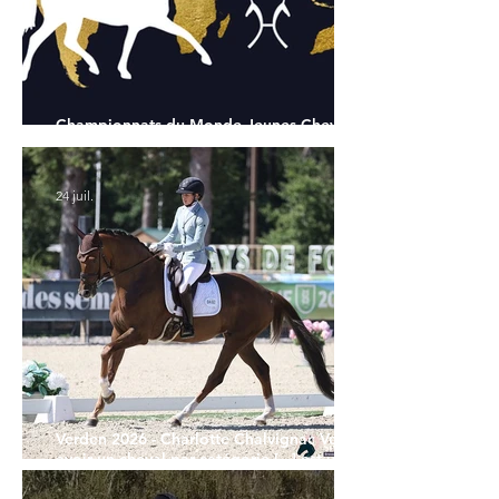
Championnats du Monde Jeunes Chevaux
: tous les partants
24 juil.
Verden 2026 - Charlotte Chalvignac Vesin :
avoir un cheval par catégorie [...] est une
belle fierté