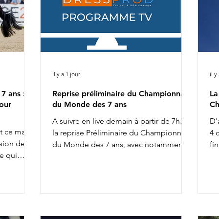
il y a 1 jour
il y
7 ans :
Reprise préliminaire du Championnat
La
our
du Monde des 7 ans
Ch
A suivre en live demain à partir de 7h30 :
D'
nt ce matin
la reprise Préliminaire du Championnat
4 
sion de la
du Monde des 7 ans, avec notamment :
fi
e qui
8h02 : Diederik van Silfhout & O'Toto
de
uelques
Van De Wimphof 8h26 : Charlotte
du
ne. Citons,
Chalvignac Vesin & Secret Life Majishan
De
9h58 : Charlotte Dujardin & Secret Agent
Ch
ontaient.
11h20 : Mathilde Juglaret & Finest Pearl
We
pré-
des Paluds 11h28 : Dinja van Liere & Red
se