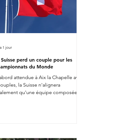
 a 1 jour
 Suisse perd un couple pour les
ampionnats du Monde
abord attendue à Aix la Chapelle avec
couples, la Suisse n'alignera
nalement qu'une équipe composée
 3 cavalières pour les Championnats
 Monde. Ce ne sont finalement que
lia Eggenberger & Santa Maria,
arlotte Lenherr & Dettori et Estelle
ttstein & Quaterboy qui porteront la
maine prochaine les couleurs