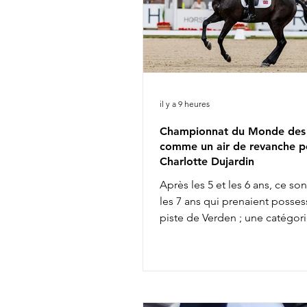
il y a 9 heures
Championnat du Monde des 
comme un air de revanche p
Charlotte Dujardin
Après les 5 et les 6 ans, ce so
les 7 ans qui prenaient posses
piste de Verden ; une catégori
permet souvent d'entrevoir q
futures vedettes de la discipli
entre autres, l'incontournable
Glamourdale. 41 couples s'affr
Bien qu'elle ait fait partie des 