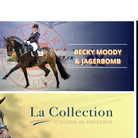
Search
Show reports
Breeding
A
Points of view