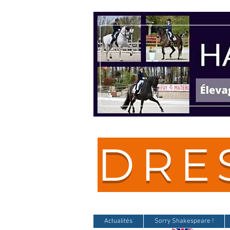
DRE
Actualités
Sorry Shakespeare !