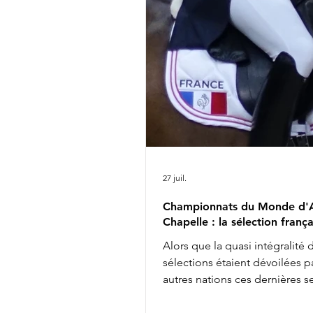
sélectionnés britanniques pou
Championnats du Monde d'Ai
Chapelle avec Braveheart, Cha
Dujardin ne retrouvera pas ce
l'équipe anglaise chez les sen
27 juil.
Championnats du Monde d'A
Chapelle : la sélection frança
Alors que la quasi intégralité 
sélections étaient dévoilées pa
autres nations ces dernières 
les engagements définitifs s'
soir à minuit auprès de la FEI, 