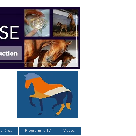
nchères
Programme TV
Vidéos