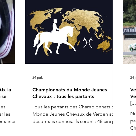
r les
Viper 13h14 : Jeanna Hogberg &
he
x la
Severucci HT 13h22 : Leonie Richter &
Bo
rlotte
Glamdale WP Liste de départ complète
de
tte année
ICI
n'
io
re
24 juil.
24 j
ix la
Championnats du Monde Jeunes
Ve
ise
Chevaux : tous les partants
Ve
[.
des
Tous les partants des Championnats du
No
r les
Monde Jeunes Chevaux de Verden sont
pa
semaines,
désormais connus. Ils seront : 48 cinq
Ch
achèvant ce
ans, 45 six ans et 43 sept ans : 5 ans 6 ans
av
la FFE
7 ans