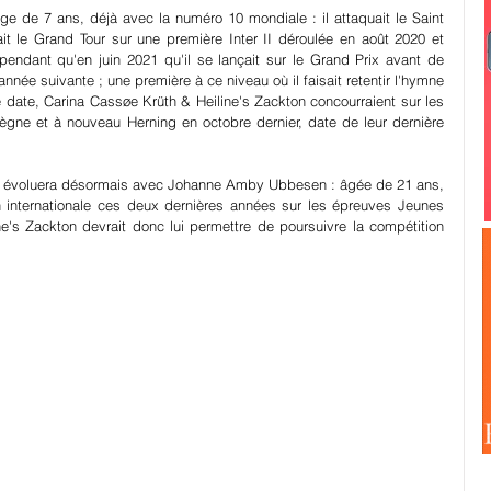
e de 7 ans, déjà avec la numéro 10 mondiale : il attaquait le Saint 
 le Grand Tour sur une première Inter II déroulée en août 2020 et 
endant qu'en juin 2021 qu'il se lançait sur le Grand Prix avant de 
née suivante ; une première à ce niveau où il faisait retentir l'hymne 
date, Carina Cassøe Krüth & Heiline's Zackton concourraient sur les 
gne et à nouveau Herning en octobre dernier, date de leur dernière 
I évoluera désormais avec Johanne Amby Ubbesen : âgée de 21 ans, 
 internationale ces deux dernières années sur les épreuves Jeunes 
e's Zackton devrait donc lui permettre de poursuivre la compétition 