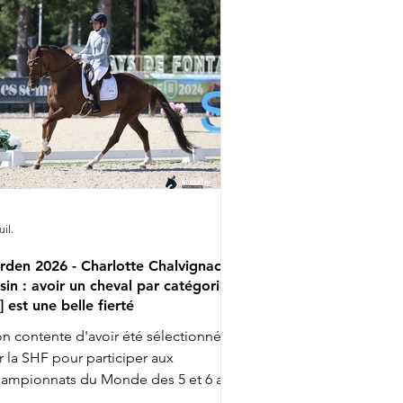
lvétiques. Charlotta Rogerson &
nheur de la Vie ont en effet été retirés
 l'équipe nationale. Aucune réserve
a par ailleurs été appelée pour les
mpl
uil.
rden 2026 - Charlotte Chalvignac
sin : avoir un cheval par catégorie
..] est une belle fierté
n contente d'avoir été sélectionnée
r la SHF pour participer aux
ampionnats du Monde des 5 et 6 ans
ec Fashion Breaker Majishan et Furstin