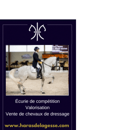
uctions
Watch live