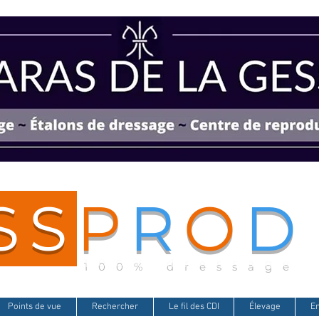
SS
P
R
O
D
100% dressage
Points de vue
Rechercher
Le fil des CDI
Élevage
E