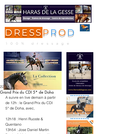
DRESS
P
R
O
D
ME
NU
100% dressage
22 févr. 2024
Grand Prix du CDI 5* de Doha
A suivre en live demain à partir 
de 12h : le Grand Prix du CDI 
5* de Doha, avec,
12h18 : Henri Ruoste & 
Quentano
13h54 : Jose Daniel Martin 