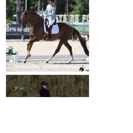
24 juil.
Verden 2026 - Charlotte Chalvignac Vesin :
avoir un cheval par catégorie [...] est une
belle fierté
21 juil.