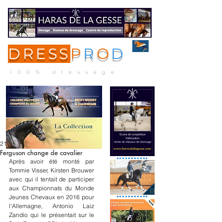
DRESS
P
R
O
D
ME
NU
100% dressage
21 janv. 2021
Ferguson change de cavalier
Après avoir été monté par 
Tommie Visser, Kirsten Brouwer 
avec qui il tentait de participer 
aux Championnats du Monde 
Jeunes Chevaux en 2016 pour 
l'Allemagne, Antonio Laiz 
Zandio qui le présentait sur le 