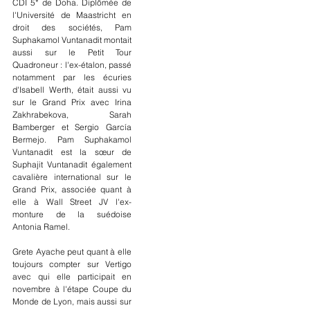
CDI 5* de Doha. Diplômée de 
l'Université de Maastricht en 
droit des sociétés, Pam 
Suphakamol Vuntanadit montait 
aussi sur le Petit Tour 
Quadroneur : l'ex-étalon, passé 
notamment par les écuries 
d'Isabell Werth, était aussi vu 
sur le Grand Prix avec Irina 
Zakhrabekova, Sarah 
Bamberger et Sergio García 
Bermejo. Pam Suphakamol 
Vuntanadit est la sœur de 
Suphajit Vuntanadit également 
cavalière international sur le 
Grand Prix, associée quant à 
elle à Wall Street JV l'ex-
monture de la suédoise 
Antonia Ramel.
Grete Ayache peut quant à elle 
toujours compter sur Vertigo 
avec qui elle participait en 
novembre à l'étape Coupe du 
Monde de Lyon, mais aussi sur 