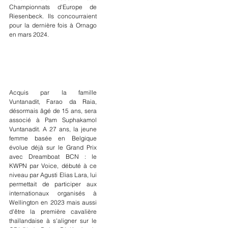
Championnats d'Europe de 
Riesenbeck. Ils concourraient 
pour la dernière fois à Ornago 
en mars 2024.
Acquis par la famille 
Vuntanadit, Farao da Raia, 
désormais âgé de 15 ans, sera 
associé à Pam Suphakamol 
Vuntanadit. A 27 ans, la jeune 
femme basée en Belgique 
évolue déjà sur le Grand Prix 
avec Dreamboat BCN : le 
KWPN par Voice, débuté à ce 
niveau par Agusti Elias Lara, lui 
permettait de participer aux 
internationaux organisés à 
Wellington en 2023 mais aussi 
d'être la première cavalière 
thaïlandaise à s'aligner sur le 