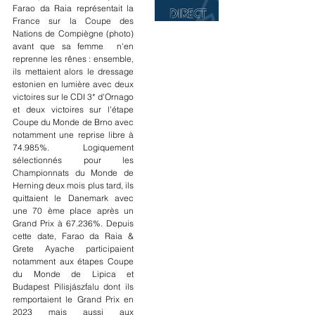
Farao da Raia représentait la 
France sur la Coupe des 
Nations de Compiègne (photo) 
avant que sa femme  n'en 
reprenne les rênes : ensemble, 
ils mettaient alors le dressage 
estonien en lumière avec deux 
victoires sur le CDI 3* d'Ornago 
et deux victoires sur l'étape 
Coupe du Monde de Brno avec 
notamment une reprise libre à 
74.985%. Logiquement 
sélectionnés pour les 
Championnats du Monde de 
Herning deux mois plus tard, ils 
quittaient le Danemark avec 
une 70 ème place après un 
Grand Prix à 67.236%. Depuis 
cette date, Farao da Raia & 
Grete Ayache participaient 
notamment aux étapes Coupe 
du Monde de Lipica et 
Budapest Pilisjászfalu dont ils 
remportaient le Grand Prix en 
2023 mais aussi aux 