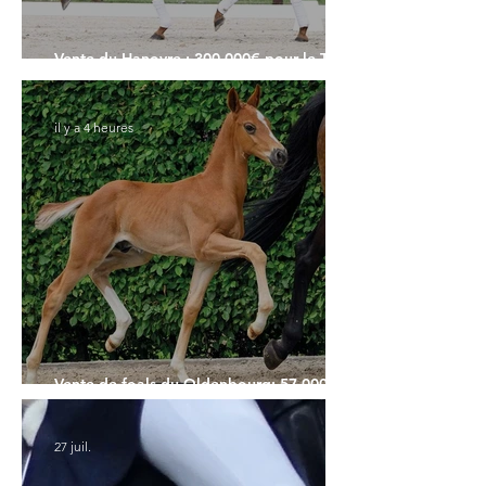
Vente du Hanovre : 300.000€ pour le Top
Price
il y a 4 heures
Vente de foals du Oldenbourg: 57.000€
pour le Top Price
27 juil.