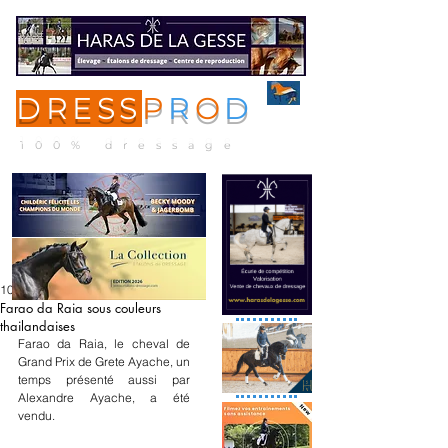
DRESS
P
R
O
D
ME
NU
100% dressage
10 févr. 2025
Farao da Raia sous couleurs
thailandaises
Farao da Raia, le cheval de 
Grand Prix de Grete Ayache, un 
temps présenté aussi par 
Alexandre Ayache, a été 
vendu.