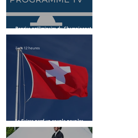
Reprise préliminaire du Championnat du
Monde des 7 ans
il y a 12 heures
La Suisse perd un couple pour les
Championnats du Monde