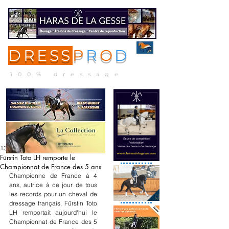
DRESS
P
R
O
D
ME
NU
100% dressage
13 sept. 2025
Fürstin Toto LH remporte le
Championnat de France des 5 ans
Championne de France à 4 
ans, autrice à ce jour de tous 
les records pour un cheval de 
dressage français, Fürstin Toto 
LH remportait aujourd'hui le 
Championnat de France des 5 