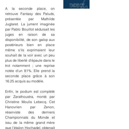
A la seconde place, on 
retrouve Fantasy des Paluds, 
présentée par Mathilde 
Juglaret. La jument imaginée 
par Pablo Bouillot séduisait les 
juges en raison de sa 
disponibilité, de son galop aux 
postérieurs bien en place 
même s'ils exprimaient leur 
souhait de la voir avec un peu 
plus de liberté d'épaule dans le 
trot notamment ; une reprise 
notée d'un 81%. Elle prend la 
seconde place grâce à son 
16.25 acquis au modèle.
Enfin, le podium est complété 
par Zarathoustra, monté par 
Christine Moulis Lebecq. Cet 
Hanovrien par Zenon, 
réserviste des derniers 
Championnats du Monde et 
issu de la même grand mère 
que l'étalon Hochadel, obtenait 