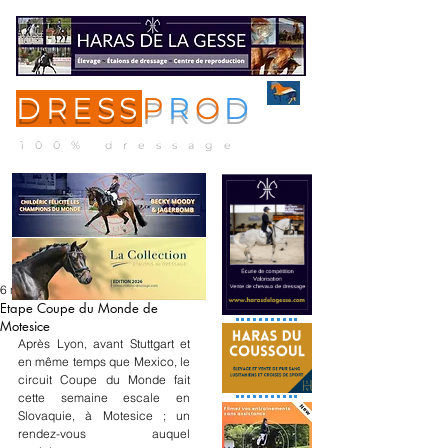
DRESS
P
R
O
D
ME
NU
100% dressage
6 nov. 2025
Etape Coupe du Monde de
Motesice
Après Lyon, avant Stuttgart et 
en même temps que Mexico, le 
circuit Coupe du Monde fait 
cette semaine escale en 
Slovaquie, à Motesice ; un 
rendez-vous auquel 