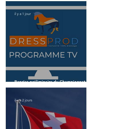
Dujardin
il y a 1 jour
Reprise préliminaire du Championnat du
Monde des 7 ans
il y a 2 jours