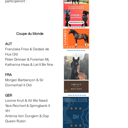
participeront :
Coupe du Monde
AUT
Franziska Fries & Dedale de 
Hus Old
Peter Gmoser & Foreman Mj
Katharina Haas & Let It Be Nrw
FRA
Morgan Barbançon & Sir 
Donnerhall II Old
GER
Leonie Krull & All We Need
Yara Reichert & Springbank II 
VH
Antonia Von Dungern & Dsp 
Queen Rubin