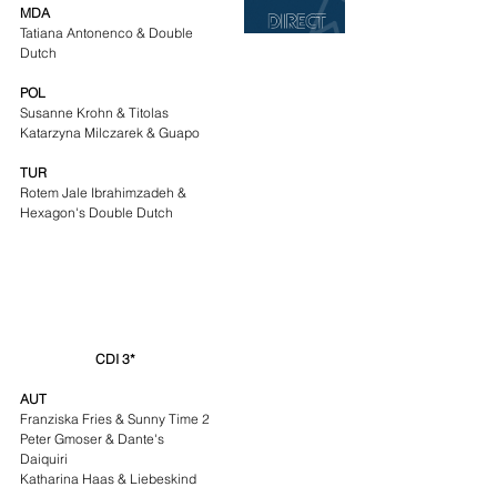
MDA
Tatiana Antonenco & Double 
Dutch
POL
Susanne Krohn & Titolas
Katarzyna Milczarek & Guapo
TUR
Rotem Jale Ibrahimzadeh & 
Hexagon's Double Dutch
CDI 3*
AUT
Franziska Fries & Sunny Time 2
Peter Gmoser & Dante's 
Daiquiri
Katharina Haas & Liebeskind