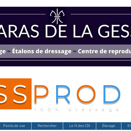
SS
P
R
O
D
100% dressage
Points de vue
Rechercher
Le fil des CDI
Élevage
E