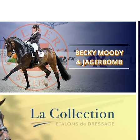
Search
Show reports
Breeding
A
Points of view