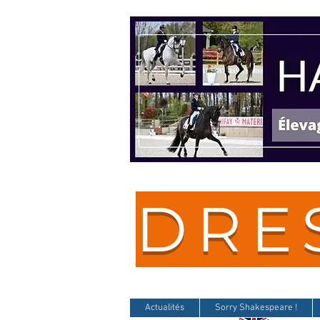
DRE
Actualités
Sorry Shakespeare !