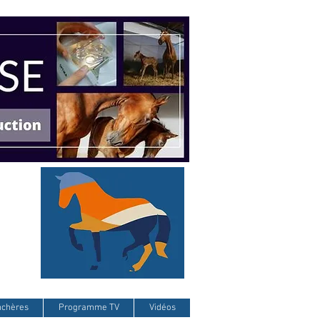
nchères
Programme TV
Vidéos