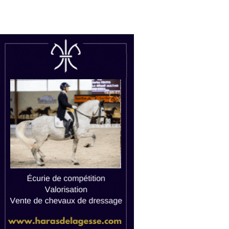
uctions
Watch live