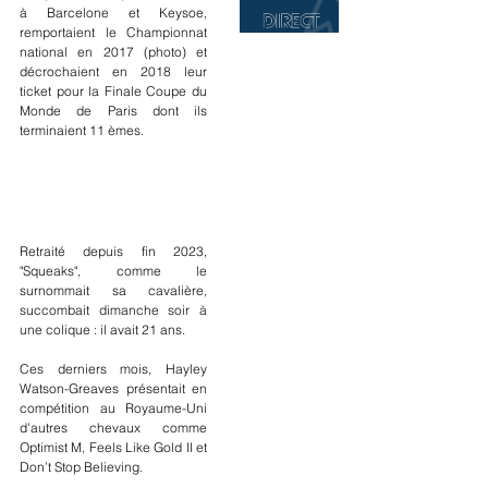
à Barcelone et Keysoe, 
remportaient le Championnat 
national en 2017 (photo) et 
décrochaient en 2018 leur 
ticket pour la Finale Coupe du 
Monde de Paris dont ils 
terminaient 11 èmes.
Retraité depuis fin 2023, 
"Squeaks", comme le 
surnommait sa cavalière, 
succombait dimanche soir à 
une colique : il avait 21 ans.
Ces derniers mois, Hayley 
Watson-Greaves présentait en 
compétition au Royaume-Uni 
d'autres chevaux comme 
Optimist M, Feels Like Gold II et 
Don’t Stop Believing.