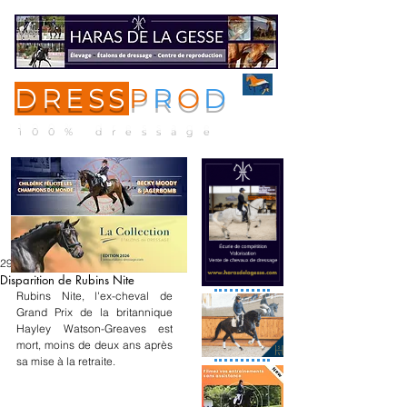
DRESS
P
R
O
D
ME
NU
100% dressage
29 oct. 2025
Disparition de Rubins Nite
Rubins Nite, l'ex-cheval de 
Grand Prix de la britannique 
Hayley Watson-Greaves est 
mort, moins de deux ans après 
sa mise à la retraite.