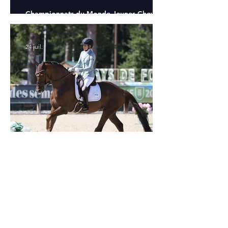
Championnats du Monde Jeunes Chevaux
: tous les partants
24 juil.
Verden 2026 - Charlotte Chalvignac Vesin :
avoir un cheval par catégorie [...] est une
belle fierté
21 juil.