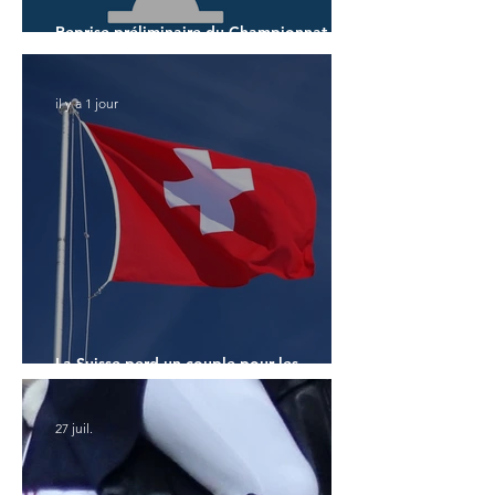
Reprise préliminaire du Championnat du
Monde des 7 ans
il y a 1 jour
La Suisse perd un couple pour les
Championnats du Monde
27 juil.