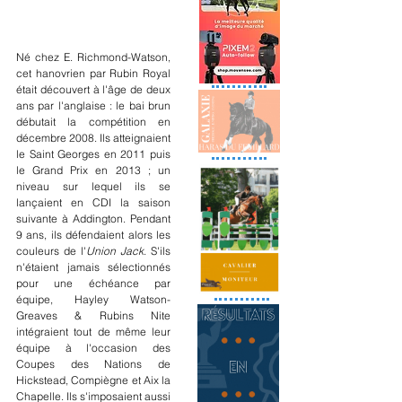
Né chez E. Richmond-Watson, 
cet hanovrien par Rubin Royal 
était découvert à l'âge de deux 
ans par l'anglaise : le bai brun 
débutait la compétition en 
décembre 2008. Ils atteignaient 
le Saint Georges en 2011 puis 
le Grand Prix en 2013 ; un 
niveau sur lequel ils se 
lançaient en CDI la saison 
suivante à Addington. Pendant 
9 ans, ils défendaient alors les 
couleurs de l'
Union Jack
. S'ils 
n'étaient jamais sélectionnés 
pour une échéance par 
équipe, Hayley Watson-
Greaves & Rubins Nite 
intégraient tout de même leur 
équipe à l'occasion des 
Coupes des Nations de 
Hickstead, Compiègne et Aix la 
Chapelle. Ils s'imposaient aussi 